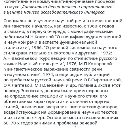
когнитивные и коммуникативно-речевые процессы
в науке.
Диалектика девиантного и нормативного –
в центре нашего исследовательского интереса.
Специальное изучение научной речи в отечественной
лингвистике началось, как известно, с 1960-х годов
и связано, в первую очередь, с монографическими
работами М.Н.Кожиной "О специфике художественной
и научной речи в аспекте функциональной
стилистики", 1966; "О речевой системности научного
стиля сравнительно с некоторыми другими", 1972;
А.Н.Васильевой "Курс лекций по стилистике русского
языка: Научный стиль речи", 1976; М.П.Котюровой
"Лингвистическое выражение связности речи
в научном стиле", 1974; и еще рядом публикаций
по проблемам русской научной речи О.Б.Сиротининой,
О.А.Лаптевой, М.П.Сенкевич и др., появившихся в этот
период. Эти исследования были ориентированы
на определение специфики научного стиля, его
объективных характеристик и отличий от других
стилей, выявление экстралингвистических факторов,
воздействующих на формирование научных текстов
и их стилевых черт. Основное место в исследованиях
60–70-х годов занимали проблемы речевой