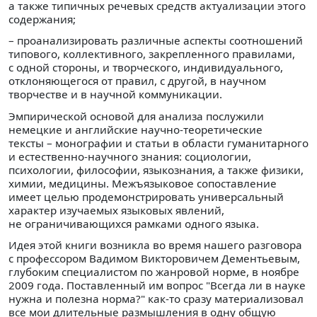
а также типичных речевых средств актуализации этого
содержания;
– проанализировать различные аспекты соотношений
типового, коллективного, закрепленного правилами,
с одной стороны, и творческого, индивидуального,
отклоняющегося от правил, с другой, в научном
творчестве и в научной коммуникации.
Эмпирической основой для анализа послужили
немецкие и английские научно-теоретические
тексты – монографии и статьи в области гуманитарного
и естественно-научного знания: социологии,
психологии, философии, языкознания, а также физики,
химии, медицины. Межъязыковое сопоставление
имеет целью продемонстрировать универсальный
характер изучаемых языковых явлений,
не ограничивающихся рамками одного языка.
Идея этой книги возникла во время нашего разговора
с профессором Вадимом Викторовичем Дементьевым,
глубоким специалистом по жанровой норме, в ноябре
2009 года. Поставленный им вопрос "Всегда ли в науке
нужна и полезна норма?" как-то сразу материализовал
все мои длительные размышления в одну общую