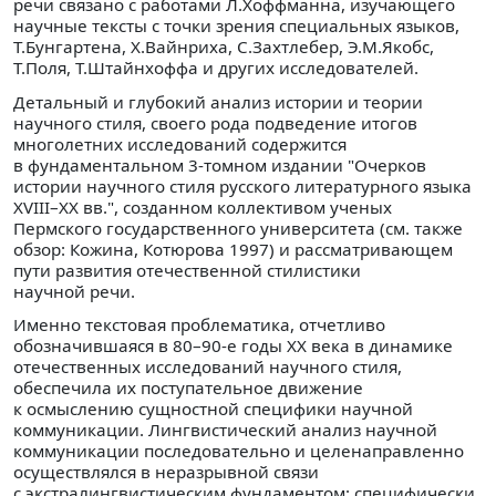
речи связано с работами Л.Хоффманна, изучающего
научные тексты с точки зрения специальных языков,
Т.Бунгартена, Х.Вайнриха, С.Захтлебер, Э.М.Якобс,
Т.Поля, Т.Штайнхоффа и других исследователей.
Детальный и глубокий анализ истории и теории
научного стиля, своего рода подведение итогов
многолетних исследований содержится
в фундаментальном 3-томном издании "Очерков
истории научного стиля русского литературного языка
XVIII–XX вв.", созданном коллективом ученых
Пермского государственного университета (см. также
обзор: Кожина, Котюрова 1997) и рассматривающем
пути развития отечественной стилистики
научной речи.
Именно текстовая проблематика, отчетливо
обозначившаяся в 80–90-е годы ХХ века в динамике
отечественных исследований научного стиля,
обеспечила их поступательное движение
к осмыслению сущностной специфики научной
коммуникации. Лингвистический анализ научной
коммуникации последовательно и целенаправленно
осуществлялся в неразрывной связи
с экстралингвистическим фундаментом: специфически