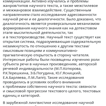
коммуникации. Активно изучались и проблемы
жанров/типов научного текста, а также межстилевое
и межжанровое взаимодействие. Существенным
направлением стало исследование адресованности
научной речи и ее диалогичности. Было доказано, что
диалогичность является универсальным механизмом
формирования научного знания как на дотекстовом
этапе мыслительной деятельности, так
и в текстопроизводстве. Научный текст существует как
открытая система, подразумевающая содержательную
незамкнутость по отношению к другим текстам/
смысловым позициям и коммуникативно-
прагматическую открытость в сторону читателя.
Интересные работы были посвящены изучению роли
субъекта речи в научных произведениях, авторской
речевой индивидуальности (М.П.Котюрова,
Р.К.Терешкина, Э.Б.Погудина, Ю.Г.Ясницкий,
Е.А.Барляева, Л.М.Лапп). Такие исследования
проводились в условиях особого внимания
к проблемам собственно научного текста: связности
и смысловой прогрессии текстового целого, текстовых
единиц и категорий.
В зарубежной лингвистике исследование научной