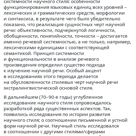
системности научного стиля: особенности
функционирования языковых единиц всех уровней –
лексических и грамматических средств, морфологии
и синтаксиса, в результате чего было убедительно
показано, что реализация сущностных черт научной
речи: объективности, подчеркнутой логичности,
обобщенности, понятийности, точности – достигается
именно речевой системностью, а не только, например,
лексическими единицами с соответствующей
семантикой. Принцип системности
и функциональности в анализе речевого
произведения определил существо подхода
к изучению научной речи. Особый акцент
в исследованиях этого периода делается
на обусловленности стилевых черт научной речи
экстралингвистической основой стиля.
В дальнейшем (70–90-е годы) углубленное
исследование научного стиля сопровождалось
разработкой ряда существенных аспектов. Так,
появились исследования по истории развития
научного стиля; о соотношении письменной и устной
форм научной речи. Научный стиль исследовался
в соотношении с другими стилями/сферами