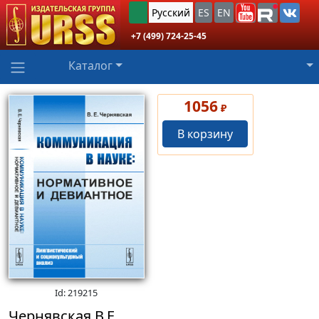
Русский
ES
EN
+7 (499) 724-25-45
Каталог
1056
₽
В корзину
Id: 219215
Чернявская В.Е.