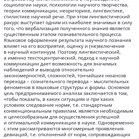
социологии науки, психологии научного творчества,
теории коммуникации, неориторике, лингвистике,
стилистике научной речи. При этом лингвистический
ракурс выступает одним из наиболее значимых в силу
того, что вербализация полученного знания является
существенным этапом познавательного процесса.
Языковое оформление результата научного познания
влияет на его восприятие, оценку и (не)включение
в научный континуум. Поэтому лингвистический,
а именно текстоцентрический, подход к научной
коммуникации дает возможность для значимых
наблюдений и выводов относительно
закономерностей, сложностей, тончайших нюансов
перехода – сознательного перевода – мыслительных
феноменов в языковые структуры и формы.
Основная
цель
предпринимаемого анализа заключается в том,
чтобы показать, в каких ситуациях и при каких
условиях следование норме, т.е. стандартным
конвенциональным правилам, является необходимым
и целесообразным для осуществления успешной
и оптимальной коммуникации в науке. Одновременно
с этим рассматриваются многомерные проявления
девиаций, т.е. отклонений от норм, сопровождающих