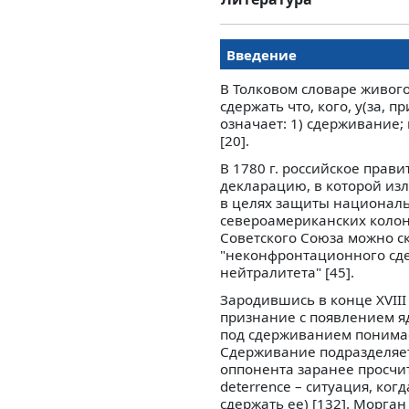
Введение
В Толковом словаре живого 
сдержать что, кого, у(за, п
означает: 1) сдерживание;
[20].
В 1780 г. российское пра
декларацию, в которой из
в целях защиты национальн
североамериканских коло
Советского Союза можно ск
"неконфронтационного сде
нейтралитета" [45].
Зародившись в конце XVIII
признание с появлением я
под сдерживанием понимае
Сдерживание подразделяе
оппонента заранее просч
deterrence – ситуация, ко
сдержать ее) [132]. Морга