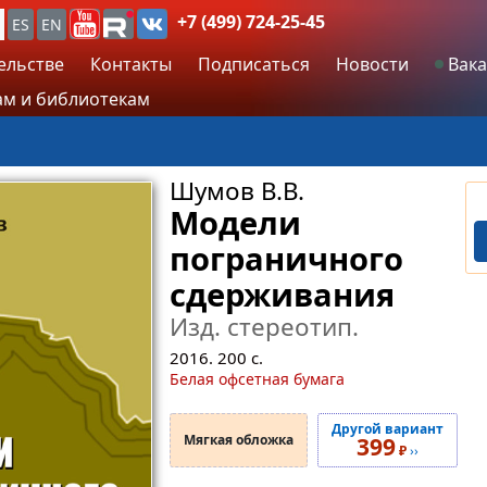
+7 (499) 724-25-45
ES
EN
ельстве
Контакты
Подписаться
Новости
Вака
м и библиотекам
Шумов В.В.
Модели
пограничного
сдерживания
Изд. стереотип.
2016.
200
с.
Белая офсетная бумага
Другой вариант
Мягкая обложка
399
₽
››