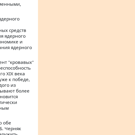
еменными,
ядерного
ных средств
ия ядерного
кономике и
ания ядерного
ент "кровавых"
оеспособность
го XIX века
уже к победе,
дого из
зывают более
ановится
ктически
ьным
о обе
Б. Черняк
наружить