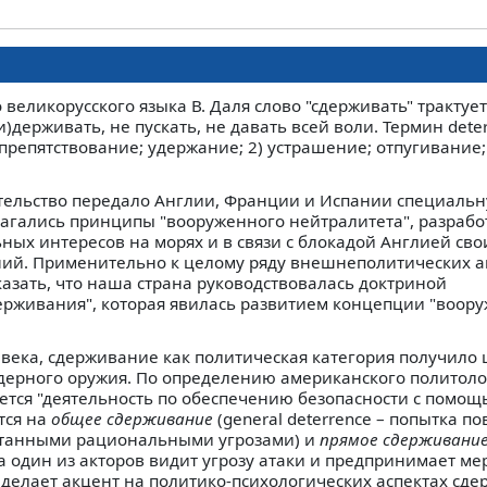
великорусского языка В. Даля слово "сдерживать" трактует
ри)держивать, не пускать, не давать всей воли. Термин dete
 препятствование; удержание; 2) устрашение; отпугивание
вительство передало Англии, Франции и Испании специаль
лагались принципы "вооруженного нейтралитета", разраб
ых интересов на морях и в связи с блокадой Англией сво
ний. Применительно к целому ряду внешнеполитических 
азать, что наша страна руководствовалась доктриной
рживания", которая явилась развитием концепции "воор
 века, сдерживание как политическая категория получило
дерного оружия. По определению американского политоло
тся "деятельность по обеспечению безопасности с помощь
тся на
общее сдерживание
(general deterrence – попытка по
итанными рациональными угрозами) и
прямое сдерживани
гда один из акторов видит угрозу атаки и предпринимает ме
н делает акцент на политико-психологических аспектах сд