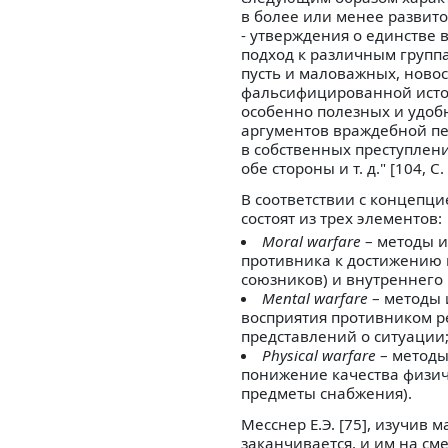
в более или менее развит
- утверждения о единстве
подход к различным групп
пусть и маловажных, ново
фальсифицированной истор
особенно полезных и удоб
аргументов враждебной пе
в собственных преступлени
обе стороны и т. д." [104, С.
В соответствии с концепци
состоят из трех элементов:
Moral warfare
– методы и
противника к достижению 
союзников) и внутреннего
Mental warfare
– методы 
восприятия противником р
представлений о ситуации
Physical warfare
– методы
понижение качества физич
предметы снабжения).
Месснер Е.Э. [75], изучив 
заканчивается, и им на см