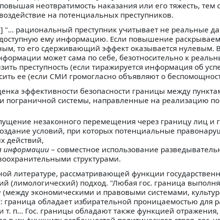
, повышая неотвратимость наказания или его тяжесть, тем
оздействие на потенциальных преступников.
] "... рациональный преступник учитывает не реальные д
 доступную ему информацию. Если повышение раскрываемо
м, то его сдерживающий эффект оказывается нулевым. В
информации может сама по себе, безотносительно к реаль
зить преступность (если тиражируется информация об усп
ысить ее (если СМИ громогласно объявляют о беспомощност
"Оценка эффективности безопасности границы между пункта
ии пограничной системы, направленные на реализацию п
пущение незаконного перемещения через границу лиц и г
создание условий, при которых потенциальные правонару
х действий,
я информации
– совместное использование разведыватель
оохранительными структурами.
нной литературе, рассматривающей функции государствен
й (лимологический) подход. "Любая гос. граница выполня
е
(между экономическими и правовыми системами, культур
и
: граница обладает избирательной проницаемостью для 
 т. п... Гос. границы обладают также функцией отражения,