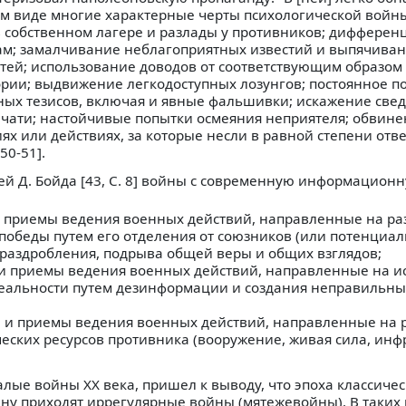
ом виде многие характерные черты психологической войн
 в собственном лагере и разлады у противников; диффере
ам; замалчивание неблагоприятных известий и выпячива
стей; использование доводов от соответствующим образом
ии; выдвижение легкодоступных лозунгов; постоянное п
ных тезисов, включая и явные фальшивки; искажение све
чати; настойчивые попытки осмеяния неприятеля; обвине
ях или действиях, за которые несли в равной степени отв
 50-51].
ей Д. Бойда [43, С. 8] войны с современную информацион
 приемы ведения военных действий, направленные на р
победы путем его отделения от союзников (или потенциа
 раздробления, подрыва общей веры и общих взглядов;
и приемы ведения военных действий, направленные на и
еальности путем дезинформации и создания неправильны
;
 и приемы ведения военных действий, направленные на 
еских ресурсов противника (вооружение, живая сила, инф
малые войны XX века, пришел к выводу, что эпоха классиче
ену приходят иррегулярные войны (мятежевойны). В таких