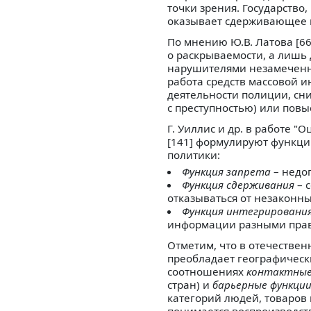
точки зрения. Государство
оказывает сдерживающее в
По мнению Ю.В. Латова [66
о раскрываемости, а лишь
нарушителями незамеченны
работа средств массовой 
деятельности полиции, сни
с преступностью) или пов
Г. Уиллис и др. в работе 
[141] формулируют функц
политики:
Функция запрета
– недо
Функция сдерживания
– 
отказываться от незаконны
Функция интегрировани
информации разными прав
Отметим, что в отечестве
преобладает географически
соотношениях
контактны
стран) и
барьерные функци
категорий людей, товаров и