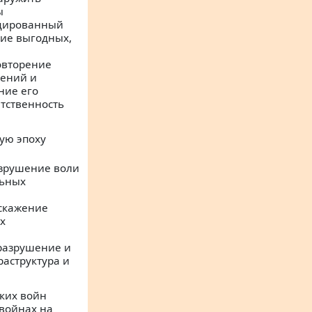
ы
нцированный
ние выгодных,
овторение
дений и
ние его
етственность
ную эпоху
азрушение воли
льных
скажение
х
разрушение и
раструктура и
ских войн
 войнах на