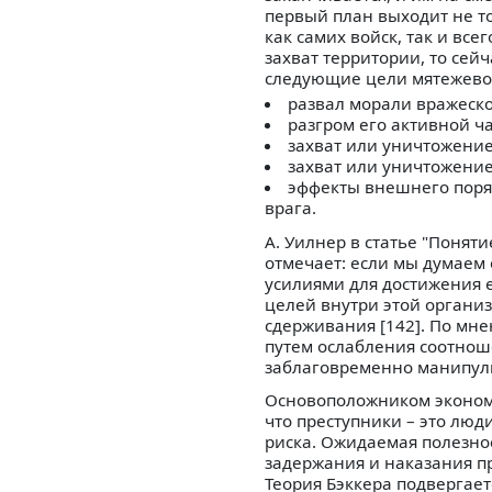
первый план выходит не то
как самих войск, так и в
захват территории, то сей
следующие цели мятежево
развал морали вражеско
разгром его активной ч
захват или уничтожение
захват или уничтожени
эффекты внешнего поря
врага.
А. Уилнер в статье "Поня
отмечает: если мы думаем
усилиями для достижения е
целей внутри этой органи
сдерживания [142]. По мн
путем ослабления соотноше
заблаговременно манипули
Основоположником экономи
что преступники – это люд
риска. Ожидаемая полезно
задержания и наказания пр
Теория Бэккера подвергает