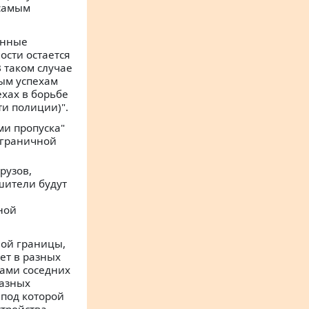
 самым
анные
сти остается
 таком случае
ным успехам
ехах в борьбе
и полиции)".
ми пропуска"
ограничной
рузов,
шители будут
ной
ной границы,
ет в разных
ами соседних
разных
 под которой