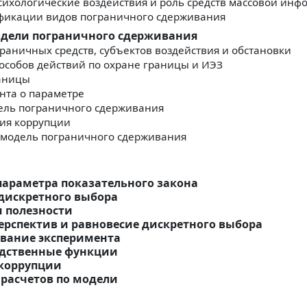
хологические воздействия и роль средств массовой инф
фикации видов пограничного сдерживания
одели пограничного сдерживания
раничных средств, субъектов воздействия и обстановки
собов действий по охране границы и ИЭЗ
аницы
нта о параметре
ель пограничного сдерживания
ия коррупции
 модель пограничного сдерживания
параметра показательного закона
дискретного выбора
 полезности
ерспектив и равновесие дискретного выбора
вание эксперимента
одственные функции
 коррупции
 расчетов по модели