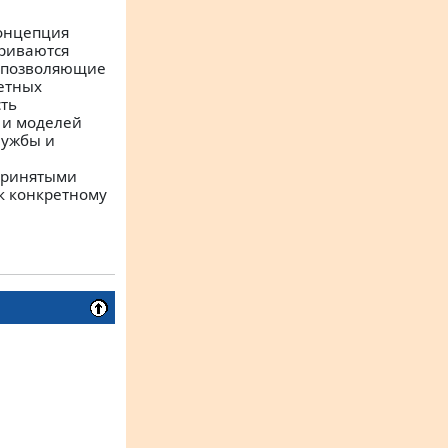
онцепция
риваются
 позволяющие
етных
ть
 и моделей
лужбы и
принятыми
к конкретному