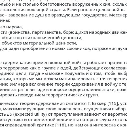
лько и не столько боеготовность вооруженных сил, скольк
сего населения воюющей страны. Если раньше целью войны
час – завоевание душ во враждующем государстве. Месснер
йны:
го народа,
асти (воинства, партизанства, борющихся народных движе
 объектов психологической ценности,
е объектов материальной ценности,
дка ради приобретения новых союзников, потрясения дух
тие сдерживания времен холодной войны работает против 
 о терроризме как о группе людей, действующих согласов
диной цели, тогда мы можем подумать и о том, чтобы выб
зации, которыми мы можем манипулировать с точки зрени
ению Уилнера включение теории сдерживания в войну с т
ния затрат к выгоде в вопросе осуществления атаки, поз
ровать поведением террористических групп.
ческой теории сдерживания считается Г. Бэккер [115], у
и, максимизирующие свою полезность, осуществляя выбор 
сть
EU
(expected utility) от преступления зависит от вероятн
еступника и от денежной величины потерь в случае его н
ся справедливой критике [118], но нам она интересна с к