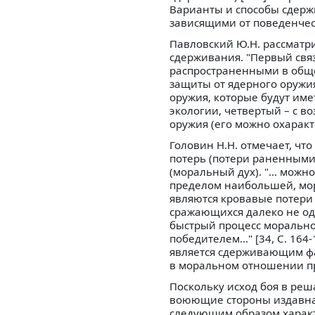
Варианты и способы сдерж
зависящими от поведенчес
Павловский Ю.Н. рассматр
сдерживания. "Первый свя
распространенными в общес
защиты от ядерного оружи
оружия, которые будут имет
экологии, четвертый – с в
оружия (его можно охаракт
Головин Н.Н. отмечает, чт
потерь (потери раненными 
(моральный дух). "... можн
пределом наибольшей, мора
являются кровавые потери
сражающихся далеко не од
быстрый процесс моральног
победителем..." [34, С. 1
является сдерживающим ф
в моральном отношении п
Поскольку исход боя в реш
воюющие стороны издавна 
следующим образом характ