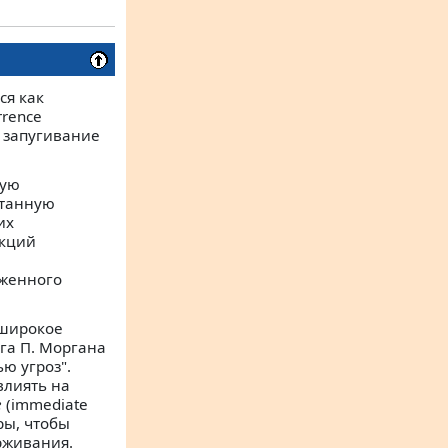
ся как
rrence
; запугивание
ную
отанную
их
акций
уженного
 широкое
га П. Моргана
ю угроз".
влиять на
е
(immediate
ры, чтобы
ерживания.