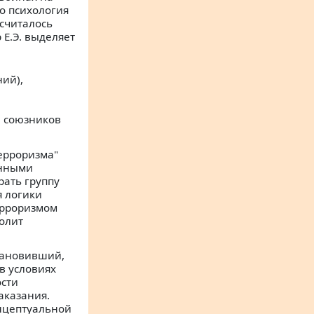
о психология
 считалось
 Е.Э. выделяет
ний),
а союзников
терроризма"
анными
рать группу
я логики
ерроризмом
волит
становивший,
в условиях
ости
аказания.
онцептуальной