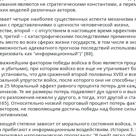
ивания являются не стратегическими константами, а пер
ких моделей различных акторов.
ивает четыре наиболее существенных аспекта механизма 
зан с представлениями о ценности человеческой жизни,
тве, второй – с отсутствием в настоящее время эффектив
я, третий – с катастрофическими последствиями применен
ь место во всех сферах жизни государств, в том числе в э
озможностью адекватного прогноза последствий использов
еризовать как "информационный")" [88].
о важнейшим фактором победы войска в бою является проц
и убитыми), при котором войско все еще не утрачивает б
о установить, что для сражений второй половины XVIII и все
льной упругости войск, после которого они не способны 
 в 25 Моральный эффект равного процента потерь для каж
инаков. Те же размеры потерь подавляют дух одного и вы
о разложения нежели у другого, а тогда, этот другой и ст
64-165]. Относительно низкий пороговый процент потерь фа
актором, не позволяющим достичь победы над более сил
ротивником.
ающей степени зависит от морального состояния войска, т
прибегают к информационным воздействиям. Историк Е. 
еризовал наполеоновскую пропаганду: "В [ней] легко об