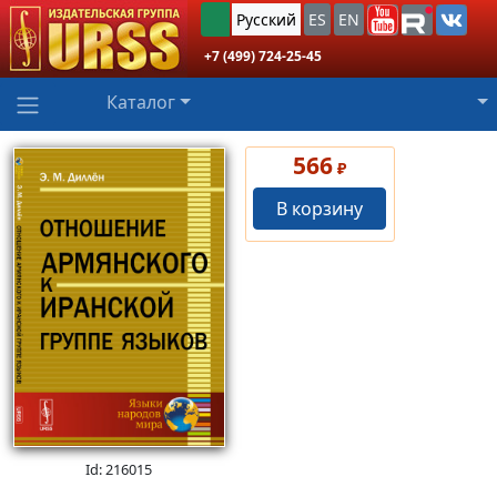
Русский
ES
EN
+7 (499) 724-25-45
Каталог
566
₽
В корзину
Id: 216015