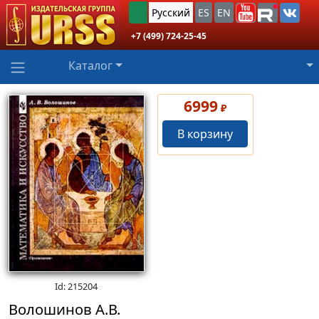
Русский
ES
EN
+7 (499) 724-25-45
Каталог
6999
₽
В корзину
Id: 215204
Волошинов А.В.