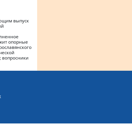
яющим выпуск
ий
олненное
ржит опорные
рославянского
ческой
; вопросники
х