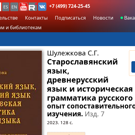
+7 (499) 724-25-45
ES
EN
ельстве
Контакты
Подписаться
Новости
Вака
м и библиотекам
Шулежкова С.Г.
Старославянский
язык,
древнерусский
язык и историческая
грамматика русского
опыт сопоставительног
изучения.
Изд. 7
2023.
128
с.