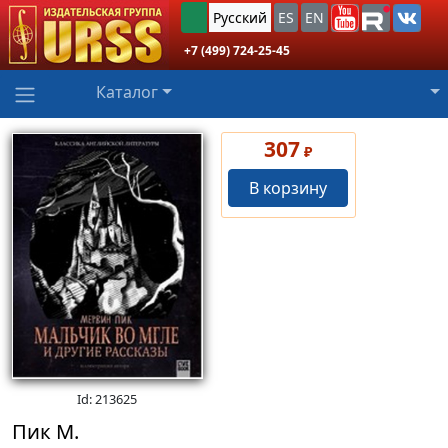
Русский
ES
EN
+7 (499) 724-25-45
Каталог
307
₽
В корзину
Id: 213625
Пик М.