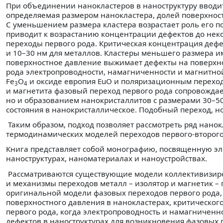
При объединении нанокластеров в наноструктуру вводит
определяемая размером нанокластера, долей поверхнос
С уменьшением размера кластера возрастает роль его п
приводит к возрастанию концентрации дефектов до не
переходы первого рода. Критическая концентрация дефек
и 10–30 нм для металлов. Кластеры меньшего размера и
поверхностное давление выжимает дефекты на поверхно
рода электропроводности, намагниченности и магнитно
Fe
O
и оксиде европия EuO и поляризационным перехода
3
4
и магнетита фазовый переход первого рода сопровождае
но и образованием нанокристаллитов с размерами 30–50
состояния в нанокристаллическое. Подобный переход, н
Таким образом, подход позволяет рассмотреть ряд нанок
термодинамических моделей переходов первого-второго 
Книга представляет собой монографию, посвященную эл
наноструктурах, наноматериалах и наноустройствах.
Рассматриваются существующие модели коллективизиро
и механизмы переходов металл – изолятор и магнетик –
оригинальной модели фазовых переходов первого рода
поверхностного давления в нанокластерах, критическог
первого рода, когда электропроводность и намагниченн
дефектов в наноструктурах для возникновения фазовых