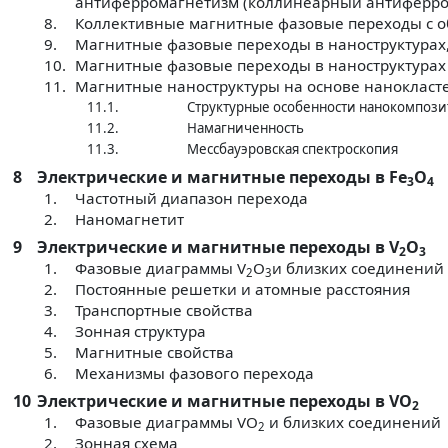
антиферромагнетизм (коллинеарный антиферро
8.
Коллективные магнитные фазовые переходы с о
9.
Магнитные фазовые переходы в наноструктурах,
10.
Магнитные фазовые переходы в наноструктурах
11.
Магнитные наноструктуры на основе нанокласт
11.1.
Структурные особенности нанокомпози
11.2.
Намагниченность
11.3.
Мессбауэровская спектроскопия
8
Электрические и магнитные переходы в Fe
O
3
4
1.
Частотный диапазон перехода
2.
Наномагнетит
9
Электрические и магнитные переходы в V
O
2
3
1.
Фазовые диаграммы V
O
и близких соединений
2
3
2.
Постоянные решетки и атомные расстояния
3.
Транспортные свойства
4.
Зонная структура
5.
Магнитные свойства
6.
Механизмы фазового перехода
10
Электрические и магнитные переходы в VO
2
1.
Фазовые диаграммы VO
и близких соединений
2
2.
Зонная схема