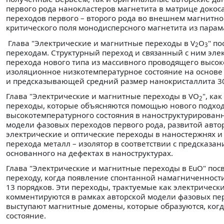
первого рода нанокластеров магнетита в матрице докос
переходов первого – второго рода во внешнем магнитном
критического поля монодисперсного магнетита из парам
Глава "Электрические и магнитные переходы в V
O
" п
2
3
переходам. Структурный переход и связанный с ним эле
перехода нового типа из массивного проводящего высок
изоляционное низкотемпературное состояние на основе 
и предсказывающей средний размер нанокристаллита 3
Глава "Электрические и магнитные переходы в VO
", как
2
переходы, которые объясняются помощью нового подход
высокотемпературного состояния в наноструктурирован
модели фазовых переходов первого рода, развитой автор
электрические и оптические переходы в наностержнях 
перехода металл – изолятор в соответствии с предсказа
основанного на дефектах в наноструктурах.
Глава "Электрические и магнитные переходы в EuO" по
переходу, когда появление спонтанной намагниченност
13 порядков. Эти переходы, трактуемые как электрическ
комментируются в рамках авторской модели фазовых пер
выступают магнитные домены, которые образуются, когд
состояние.