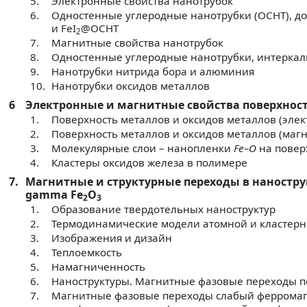
5.
Электронные свойства нанотрубок
6.
Одностенные углеродные нанотрубки (ОСНТ), д
и FeI
@ОСНТ
2
7.
Магнитные свойства нанотрубок
8.
Одностенные углеродные нанотрубки, интерка
9.
Нанотрубки нитрида бора и алюминия
10.
Нанотрубки оксидов металлов
6
Электронные и магнитные свойства поверхнос
1.
Поверхность металлов и оксидов металлов (элек
2.
Поверхность металлов и оксидов металлов (маг
3.
Молекулярные слои – нанопленки
Fe–O
на повер
4.
Кластеры оксидов железа в полимере
7.
Магнитные и структурные переходы в нанострук
gamma Fe
O
2
3
1.
Образование твердотельных наноструктур
2.
Термодинамические модели атомной и кластерн
3.
Изображения и дизайн
4.
Теплоемкость
5.
Намагниченность
6.
Наноструктуры. Магнитные фазовые переходы п
7.
Магнитные фазовые переходы слабый ферромаг