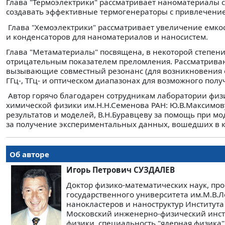
Глава "Термоэлектрики" рассматривает наноматериалы 
создавать эффективные термогенераторы с привлечение
Глава "Хемоэлектрики" рассматривает увеличение емкос
и конденсаторов для наноматериалов и наносистем.
Глава "Метаматериалы" посвящена, в некоторой степен
отрицательным показателем преломления. Рассматрива
вызывающие совместный резонанс (для возникновения о
ГГц-, ТГц- и оптическом диапазонах для возможного пол
Автор горячо благодарен сотрудникам лаборатории физ
химической физики им.Н.Н.Семенова РАН: Ю.В.Максимов
результатов и моделей, В.Н.Буравцеву за помощь при м
за получение экспериментальных данных, вошедших в к
Об авторе
Игорь Петрович СУЗДАЛЕВ
Доктор физико-математических наук, про
государственного университета им.М.В
нанокластеров и наноструктур Институт
Московский инженерно-физический инсти
физики, специальность "ядерная физика"