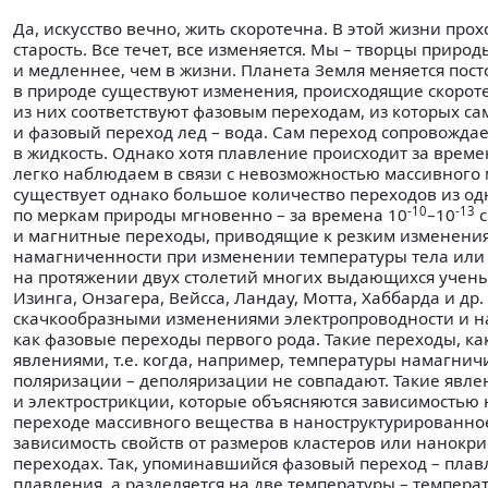
Да, искусство вечно, жить скоротечна. В этой жизни прох
старость. Все течет, все изменяется. Мы – творцы природ
и медленнее, чем в жизни. Планета Земля меняется пос
в природе существуют изменения, происходящие скорот
из них соответствуют фазовым переходам, из которых 
и фазовый переход лед – вода. Сам переход сопровожда
в жидкость. Однако хотя плавление происходит за врем
легко наблюдаем в связи с невозможностью массивного 
существует однако большое количество переходов из од
-10
-13
по меркам природы мгновенно – за времена 10
–10
с
и магнитные переходы, приводящие к резким изменени
намагниченности при изменении температуры тела или 
на протяжении двух столетий многих выдающихся ученых
Изинга, Онзагера, Вейсса, Ландау, Мотта, Хаббарда и д
скачкообразными изменениями электропроводности и н
как фазовые переходы первого рода. Такие переходы, к
явлениями, т.е. когда, например, температуры намагни
поляризации – деполяризации не совпадают. Такие явле
и электрострикции, которые объясняются зависимостью
переходе массивного вещества в наноструктурированное
зависимость свойств от размеров кластеров или нанокри
переходах. Так, упоминавшийся фазовый переход – плав
плавления, а разделяется на две температуры – темпера