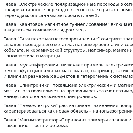
Глава "Электрические поляризационные переходы в сег
поляризационные переходы в сегнетоэлектриках с пом
переходам, описанным автором в главе 3.
Глава "Квантовое магнитное туннелирование" включает
в ацетатном комплексе с ядром M
n
.
12
Глава "Гигантское магнетосопротивление" содержит тра
сплавов проводящего металла, например золота или сер
кобальта, и керамической структуры, например, манган
нанокластера и матрицы.
Глава "Мультиферроики" включает примеры электрически
в многофункциональных материалах, например, таких пе
и влияния размерных эффектов в гетерогенных системах
Глава "Спинтроники" посвящена электрическим и магни
магнитного поля влияет на проводимость за счет взаим
наноустройства на основе спинтроников.
Глава "Пьезоэлектрики" рассматривает изменения поляри
характеризоваться как новая область – нанопьезотроник
Глава "Магнитострикторы" приводит примеры сплавов и 
намагниченности и объема.