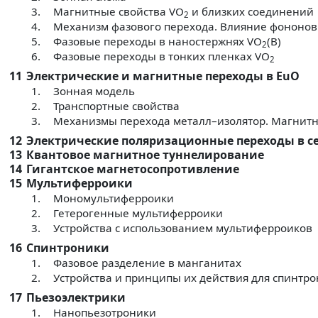
3.
Магнитные свойства VO
и близких соединений
2
4.
Механизм фазового перехода. Влияние фононов
5.
Фазовые переходы в наностержнях VO
(B)
2
6.
Фазовые переходы в тонких пленках VO
2
11
Электрические и магнитные переходы в EuO
1.
Зонная модель
2.
Транспортные свойства
3.
Механизмы перехода металл–изолятор. Магнит
12
Электрические поляризационные переходы в с
13
Квантовое магнитное туннелирование
14
Гигантское магнетосопротивление
15
Мультиферроики
1.
Мономультиферроики
2.
Гетерогенные мультиферроики
3.
Устройства с использованием мультиферроиков
16
Спинтроники
1.
Фазовое разделение в манганитах
2.
Устройства и принципы их действия для спинтр
17
Пьезоэлектрики
1.
Нанопьезотроники