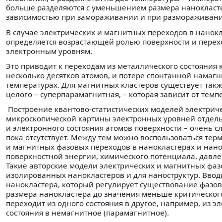
больше разделяются с уменьшением размера нанокласте
зависимостью при замораживании и при размораживани
В случае электрических и магнитных переходов в нанок
определяется возрастающей ролью поверхности и перех
электронным уровням.
Это приводит к переходам из металлического состояния 
несколько десятков атомов, и потере спонтанной намаг
температурах. Для магнитных кластеров существует так
целого – суперпарамагнитная, – которая зависит от тем
Построение квантово-статистических моделей электриче
микроскопической картины электронных уровней отдел
и электронного состояния атомов поверхности – очень 
пока отсутствует. Между тем можно воспользоваться те
и магнитных фазовых переходов в нанокластерах и нано
поверхностной энергии, химического потенциала, давле
Такие авторские модели электрических и магнитных фаз
изолированных нанокластеров и для наноструктур. Ввод
нанокластера, который регулирует существование фазо
размера нанокластера до значения меньше критического 
переходит из одного состояния в другое, например, из э
состояния в немагнитное (парамагнитное).