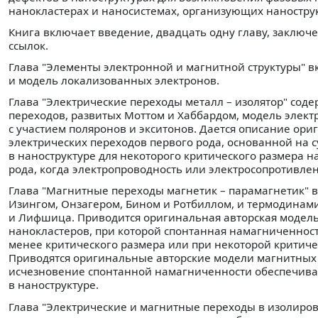
нанокластерах и наносистемах, организующих нанострук
Книга включает введение, двадцать одну главу, заключе
ссылок.
Глава "Элементы электронной и магнитной структуры" 
и модель локализованных электронов.
Глава "Электрические переходы металл – изолятор" сод
переходов, развитых Моттом и Хаббардом, модель элек
с участием поляронов и экситонов. Дается описание о
электрических переходов первого рода, основанной на
в наноструктуре для некоторого критического размера 
рода, когда электропроводность или электросопротивлен
Глава "Магнитные переходы магнетик – парамагнетик" 
Изингом, Онзагером, Бином и Ротбиллом, и термодинам
и Лифшица. Приводится оригинальная авторская модель
нанокластеров, при которой спонтанная намагниченност
менее критического размера или при некоторой критиче
Приводятся оригинальные авторские модели магнитных ф
исчезновение спонтанной намагниченности обеспечива
в наноструктуре.
Глава "Электрические и магнитные переходы в изолиро