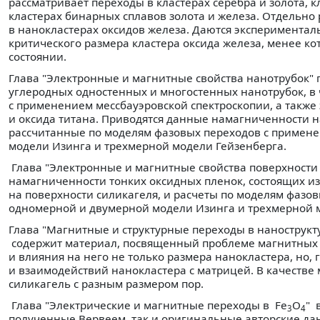
рассматривает переходы в кластерах серебра и золота, к
кластерах бинарных сплавов золота и железа. Отдельно
в нанокластерах оксидов железа. Даются экспериментал
критического размера кластера оксида железа, менее к
состоянии.
Глава "Электронные и магнитные свойства нанотрубок"
углеродных одностенных и многостенных нанотрубок, в
с применением мессбауэровской спектроскопии, а также
и оксида титана. Приводятся данные намагниченности 
рассчитанные по моделям фазовых переходов с примене
модели Изинга и трехмерной модели Гейзенберга.
Глава "Электронные и магнитные свойства поверхности
намагниченности тонких оксидных пленок, состоящих из
на поверхности силикагеля, и расчеты по моделям фазо
одномерной и двумерной модели Изинга и трехмерной 
Глава "Магнитные и структурные переходы в нанострукт
содержит материал, посвященный проблеме магнитных ф
и влияния на него не только размера нанокластера, но
и взаимодействий нанокластера с матрицей. В качеств
силикагель с разным размером пор.
Глава "Электрические и магнитные переходы в Fe
O
" 
3
4
полученные Вервеем, так и оригинальные авторские д