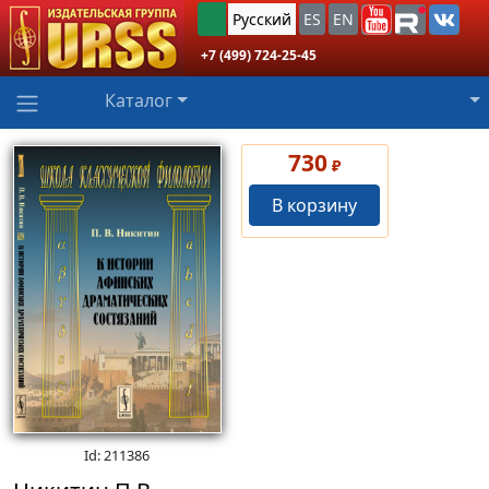
Русский
ES
EN
+7 (499) 724-25-45
Каталог
730
₽
В корзину
Id: 211386