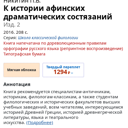
Никитин П.В.
К истории афинских
драматических состязаний
Изд. 2
2016.
208
с.
Серия:
Школа классической филологии
Книга напечатана по дореволюционным правилам
орфографии русского языка (репринтное воспроизведение)
Типографская бумага
Твердый переплет
Мягкая обложка
1294
₽
››
Аннотация
Книга рекомендуется специалистам-античникам,
историкам, филологам-классикам, а также студентам
филологических и исторических факультетов высших
учебных заведений, всем читателям, интересующимся
историей Древней Греции, историей древнегреческой
литературы, языка и театрального
искусства.
(Подробнее)