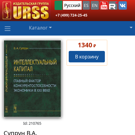
Русский
ES
EN
+7 (499) 724-25-45
Каталог
1340
₽
В корзину
Id: 210765
Супрун В.А.