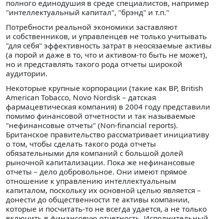
полного единодушия в среде специалистов, например
"интеллектуальный капитал", "брэнд" и т.п."
Потребности реальной экономики заставляют
и собственников, и управленцев не только учитывать
"для себя" эффективность затрат в неосязаемые активы
(а порой и даже в то, что и активом-то быть не может),
но и представлять такого рода отчеты широкой
аудитории.
Некоторые крупные корпорации (такие как BP, British
American Tobacco, Novo Nordisk – датская
фармацевтическая компания) в 2004 году представили
помимо финансовой отчетности и так называемые
"нефинансовые отчеты" (Non-financial reports).
Британское правительство рассматривает инициативу
о том, чтобы сделать такого рода отчеты
обязательными для компаний с большой долей
рыночной капитализации. Пока же нефинансовые
отчеты – дело добровольное. Они имеют прямое
отношение к управлению интеллектуальным
капиталом, поскольку их основной целью является –
донести до общественности те активы компании,
которые и посчитать-то не всегда удается, а не только
включить в финансовую отчетность. Исполнительный