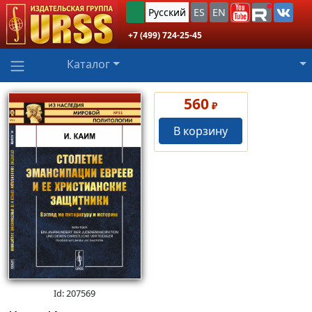
Русский
ES
EN
+7 (499) 724-25-45
Каталог
560
₽
В корзину
Id: 207569