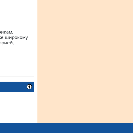
рикам,
кже широкому
орией,