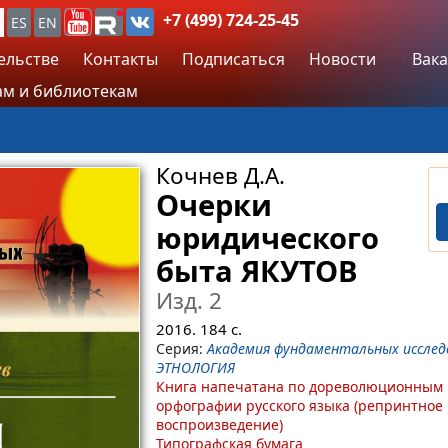
+7 (499) 724-25-45
ES
EN
ельстве
Контакты
Подписаться
Новости
Вака
м и библиотекам
Кочнев Д.А.
Очерки
юридического
быта ЯКУТОВ
Изд. 2
2016.
184
с.
Серия:
Академия фундаментальных исслед
ЭТНОЛОГИЯ
Книга напечатана по дореволюционным
орфографии русского языка (репринтное
воспроизведение)
Типографская бумага