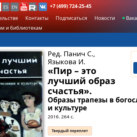
+7 (499) 724-25-45
ES
EN
ельстве
Контакты
Подписаться
Новости
Вака
м и библиотекам
Ред. Панич С.,
Языкова И.
«Пир – это
лучший образ
счастья».
Образы трапезы в бого
и культуре
2016.
264
с.
Твердый переплет