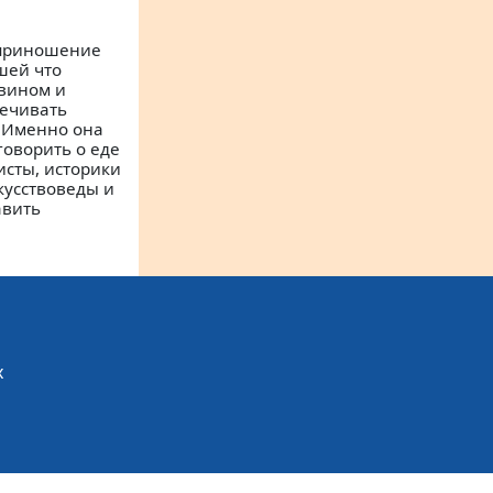
 приношение
шей что
 вином и
вечивать
 Именно она
оворить о еде
исты, историки
кусствоведы и
авить
х