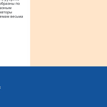
образны по
разным
 авторы
лемам весьма
х