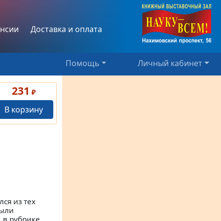
нсии
Доставка и оплата
Помощь
Личный кабинет
231
₽
В корзину
ся из тех
были
 в рубрике