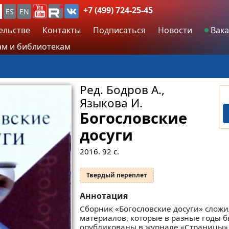
+7 (499) 724-25-45
ES
EN
ельстве
Контакты
Подписаться
Новости
Вака
м и библиотекам
Ред. Бодров А.,
Языкова И.
Богословские
досуги
2016.
92
с.
Твердый переплет
Аннотация
Сборник «Богословские досуги» сложил
материалов, которые в разные годы 
опубликованы в журнале «Страницы»,