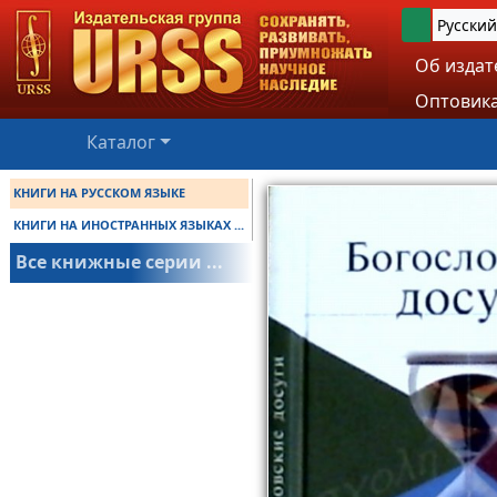
Русский
Об издат
Оптовика
Каталог
КНИГИ НА РУССКОМ ЯЗЫКЕ
КНИГИ НА ИНОСТРАННЫХ ЯЗЫКАХ ...
Все книжные серии ...