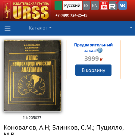
Русский
ES
EN
+7 (499) 724-25-45
Каталог
Предварительный
заказ!
3999
₽
В корзину
Id: 205037
Коновалов, А.Н; Блинков, С.М.; Пуцилло,
М.В.