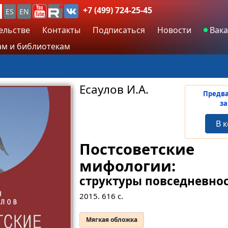
+7 (499) 724-25-45
ES
EN
ельстве
Контакты
Подписаться
Новости
Вака
м и библиотекам
Есаулов И.А.
Предв
за
В 
Постсоветские
мифологии:
структуры повседневно
2015.
616
с.
Мягкая обложка