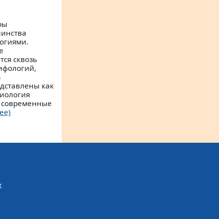
ры
шинства
огиями.
е
тся сквозь
ифологий,
а
едставлены как
сиология
и современные
ее)
х