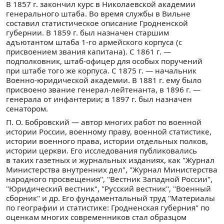
В 1857 г. закончил курс в Николаевской академии
генерального штаба. Во время службы в Вильне
составил статистическое описание Гродненской
губернии. В 1859 г. был назначен старшим
адъютантом штаба 1-го армейского корпуса (с
присвоением звания капитана). С 1861 г. —
подполковник, штаб-офицер для особых поручений
при штабе того же корпуса. С 1875 г. — начальник
Военно-юридической академии. В 1881 г. ему было
присвоено звание генерал-лейтенанта, в 1896 г. —
генерала от инфантерии; в 1897 г. был назначен
сенатором.
П. О. Бобровский — автор многих работ по военной
истории России, военному праву, военной статистике,
истории военного права, истории отдельных полков,
истории церкви. Его исследования публиковались
в таких газетных и журнальных изданиях, как "Журнал
Министерства внутренних дел", "Журнал Министерства
народного просвещения", "Вестник Западной России",
"Юридический вестник", "Русский вестник", "Военный
сборник" и др. Его фундаментальный труд "Материалы
по географии и статистике: Гродненская губерния" по
оценкам многих современников стал образцом