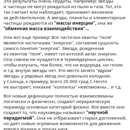
Эти результаты очень сердиты. Например: звезды
и частицы не могут рождаться из пыли и газа. Тот, кто
так считает или наблюдает, принимает желаемое
за действительное. А звезды, планеты и элементарные
частицы рождаются из
"массы инерции",
она же
"обменная масса взаимодействия"...
Или вот еще пример: Все частички-кванты "поля"
являются частичками "энергии", составляя сущность
самого понятия "энергия". Звезда, рожденная
из квантов "поля", имеет гигантский запас энергии.
Она совсем не нуждается в термоядерных циклах,
чтобы излучать, тем более, что ни водорода, ни гелия
и т.д. внутри звезды нет. Это место занято "ядром"
звезды, у рядовых звезд оно довольно холодное,
у Солнца, к примеру, всего 20 000 град С.Ничто
не выгорает, никакие "коллапсы" невозможны... и т.д.
Все новые дефиниции полностью взаимосвязаны
логически и физически, создают иерархическую
пирамиду основных категорий физики. Все вместе они
создают то, что науковеды называют
"научной
парадигмой".
Она не отбрасывает старых достижений,
но дает новые огромные возможности для движения
вперед физики и других наук.