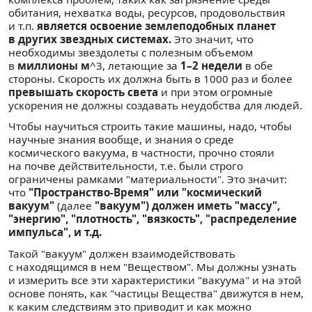
обитания, нехватка воды, ресурсов, продовольствия
и т.п.
является освоение землеподобных планет
в других звездных системах.
Это значит, что
необходимы звездолеты с полезным объемом
в
миллионы м
^3, летающие за
1–2 недели
в обе
стороны. Скорость их должна быть в 1000 раз и более
превышать скорость света
и при этом огромные
ускорения не должны создавать неудобства для людей.
Чтобы научиться строить такие машины, надо, чтобы
научные знания вообще, и знания о среде
космического вакуума, в частности, прочно стояли
на почве действительности, т.е. были строго
ограничены рамками "материальности". Это значит:
что
"Пространство-Время" или "космический
вакуум"
(далее
"вакуум") должен иметь "массу",
"энергию", "плотность", "вязкость", "распределение
импульса", и т.д.
Такой "вакуум" должен взаимодействовать
с находящимся в нем "Веществом". Мы должны узнать
и измерить все эти характеристики "вакуума" и на этой
основе понять, как "частицы Вещества" движутся в нем,
к каким следствиям это приводит и как можно