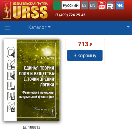
Русский
ES
EN
+7 (499) 724-25-45
Каталог
713
₽
В корзину
Id: 199912