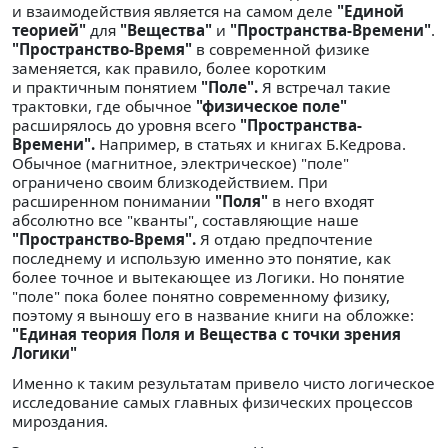
и взаимодействия является на самом деле
"Единой
теорией"
для
"Вещества"
и
"Пространства-Времени"
.
"Пространство-Время"
в современной физике
заменяется, как правило, более коротким
и практичным понятием
"Поле".
Я встречал такие
трактовки, где обычное
"физическое поле"
расширялось до уровня всего
"Пространства-
Времени".
Например, в статьях и книгах Б.Кедрова.
Обычное (магнитное, электрическое) "поле"
ограничено своим близкодействием. При
расширенном понимании
"Поля"
в него входят
абсолютно все "кванты", составляющие наше
"Пространство-Время".
Я отдаю предпочтение
последнему и использую именно это понятие, как
более точное и вытекающее из Логики. Но понятие
"поле" пока более понятно современному физику,
поэтому я выношу его в название книги на обложке:
"Единая теория Поля и Вещества с точки зрения
Логики"
Именно к таким результатам привело чисто логическое
исследование самых главных физических процессов
мироздания.