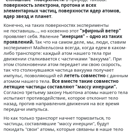
поверхность электрона, протона и всех
элементарных частиц, поверхности ядер атомов,
ядер звезд и планет
.
Конечно, на таких поверхностях эксперименты
не поставишь..., но косвенно этот
"эфирный ветер"
проявляет себя. Явление
"инерция" – одно из таких
проявлений.
Так что на самом деле, мы, люди, ставим
эксперимент Майкельсона всегда, когда едем в каком-
либо транспорте: каждый атом нашего тела при
движении сталкивается с частичками "вакуума". При
этом столкновении атом передает им свою скорость,
так что столкнувшаяся частица вакуума получает
импульс, позволяющий ей
лететь совместно
с данным
атомом нашего тела.
Все вместе такие совместно
летящие частицы составляют "массу инерции".
Согласно третьему закону Ньютона атомы нашего тела
испытают противодействие, которое отклонит тело
назад, против направления движения на все время
передачи импульса.
Но как только транспорт начнет тормозиться, то
частицы, составлявшие "массу инерции", будут
покидать "свои" атомы, которые связаны в наше тело