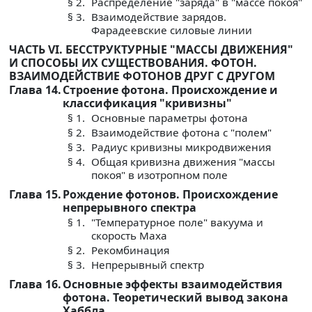
§ 2.
Распределение "заряда" в "массе покоя"
§ 3.
Взаимодействие зарядов.
Фарадеевские силовые линии
ЧАСТЬ VI. БЕССТРУКТУРНЫЕ "МАССЫ ДВИЖЕНИЯ"
И СПОСОБЫ ИХ СУЩЕСТВОВАНИЯ. ФОТОН.
ВЗАИМОДЕЙСТВИЕ ФОТОНОВ ДРУГ С ДРУГОМ
Глава 14.
Строение фотона. Происхождение и
классификация "кривизны"
§ 1.
Основные параметры фотона
§ 2.
Взаимодействие фотона с "полем"
§ 3.
Радиус кривизны микродвижения
§ 4.
Общая кривизна движения "массы
покоя" в изотропном поле
Глава 15.
Рождение фотонов. Происхождение
непрерывного спектра
§ 1.
"Температурное поле" вакуума и
скорость Маха
§ 2.
Рекомбинация
§ 3.
Непрерывный спектр
Глава 16.
Основные эффекты взаимодействия
фотона. Теоретический вывод закона
Хаббла