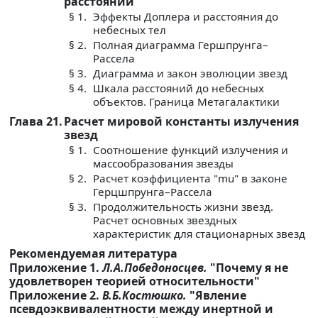
расстояний
§ 1.
Эффекты Доплера и расстояния до
небесных тел
§ 2.
Полная диаграмма Гершпрунга–
Рассела
§ 3.
Диаграмма и закон эволюции звезд
§ 4.
Шкала расстояний до небесных
объектов. Граница Метагалактики
Глава 21.
Расчет мировой константы излучения
звезд
§ 1.
Соотношение функций излучения и
массообразования звезды
§ 2.
Расчет коэффициента "mu" в законе
Герцшпрунга–Рассела
§ 3.
Продолжительность жизни звезд.
Расчет основных звездных
характеристик для стационарных звезд
Рекомендуемая литература
Приложение 1.
Л.А.Победоносцев.
"Почему я не
удовлетворен теорией относительности"
Приложение 2.
В.Б.Костюшко.
"Явление
псевдоэквивалентности между инертной и