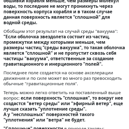
обшивки корабля меньше, чем размеры молекул
воды, то последние не могут проникнуть через
поверхность корпуса корабля и в таком случае
данная поверхность является "сплошной" для
водной среды.
Обобщим этот результат на случай среды "вакуума":
"Если оболочка звездолета состоит из частиц,
промежутки между которыми меньше, чем
размеры частиц "среды вакуума", то такая оболочка
является "сплошной" и не пропустит сквозь себя
частицы "вакуума", ответственные за создание
гравитационного и инерционного "полей".
Последнее поле создается на основе акселерации
движения и по силе может во много раз превосходить
обычные "гравитационные поля".
Теперь можно легко ответить на поставленный выше
вопрос:
если поверхность "сплошная", то вокруг нее
создастся "ветер среды" или "эфирный ветер", еще
лучше сказать "уплотнение среды".
А у "несплошных" поверхностей такого
"уплотнения" или "ветра" не будет.
"Сплошные" поверхности
в природе таковы: