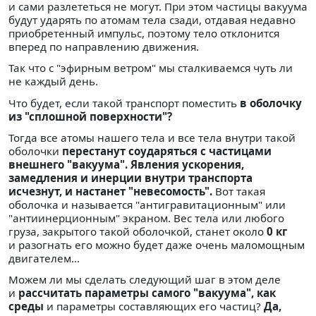
и сами разлететься не могут. При этом частицы вакуума
будут ударять по атомам тела сзади, отдавая недавно
приобретенный импульс, поэтому тело отклонится
вперед по направлению движения.
Так что с "эфирным ветром" мы сталкиваемся чуть ли
не каждый день.
Что будет, если такой транспорт поместить
в оболочку
из "сплошной поверхности"?
Тогда все атомы нашего тела и все тела внутри такой
оболочки
перестанут соударяться с частицами
внешнего "вакуума". Явления ускорения,
замедления и инерции внутри транспорта
исчезнут, и настанет "невесомость".
Вот такая
оболочка и называется "антигравитационным" или
"антиинерционным" экраном. Вес тела или любого
груза, закрытого такой оболочкой, станет около
0 кг
и разогнать его можно будет даже очень маломощным
двигателем...
Можем ли мы сделать следующий шаг в этом деле
и
рассчитать параметры самого "вакуума", как
среды
и параметры составляющих его частиц?
Да,