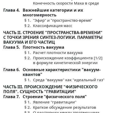
Конечность скорости Маха в среде
Глава 4.
Важнейшие категории и их
многомерность
§ 1.
"Эфир" и "пространство-время"
§ 2.
Классификация масс
ЧАСТЬ II. СТРОЕНИЕ "ПРОСТРАНСТВА-ВРЕМЕНИ"
С ТОЧКИ ЗРЕНИЯ СИНТЕЗ-ЛОГИКИ. ПАРАМЕТРЫ
ВАКУУМА И ЕГО ЧАСТИЦ
Глава 5.
Плотность вакуума
§ 1.
Расчет плотности вакуума
§ 2.
Происхождение коэффициента [1/2]
в формуле кинетической энергии
Глава 6.
Основные характеристики "вакуум-
квантов"
§ 1.
Среда "вакуума" как "идеальный газ"
ЧАСТЬ III. ПРОИСХОЖДЕНИЕ "ФИЗИЧЕСКОГО
ПОЛЯ". СУЩНОСТЬ "ГРАВИТАЦИИ"
Глава 7.
Строение "физического поля"
§ 1.
Явление "гравитации"
§ 2.
Краткое обсуждение результатов
§ 3.
О расстоянии между тяготеющими