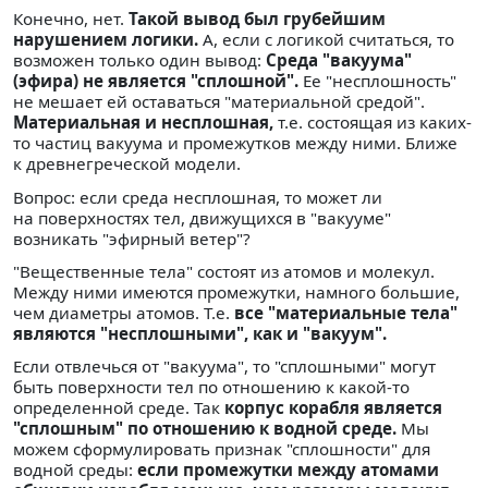
Конечно, нет.
Такой вывод был грубейшим
нарушением логики.
А, если с логикой считаться, то
возможен только один вывод:
Среда "вакуума"
(эфира) не является "сплошной".
Ее "несплошность"
не мешает ей оставаться "материальной средой".
Материальная и несплошная,
т.е. состоящая из каких-
то частиц вакуума и промежутков между ними. Ближе
к древнегреческой модели.
Вопрос: если среда несплошная, то может ли
на поверхностях тел, движущихся в "вакууме"
возникать "эфирный ветер"?
"Вещественные тела" состоят из атомов и молекул.
Между ними имеются промежутки, намного большие,
чем диаметры атомов. Т.е.
все "материальные тела"
являются "несплошными", как и "вакуум".
Если отвлечься от "вакуума", то "сплошными" могут
быть поверхности тел по отношению к какой-то
определенной среде. Так
корпус корабля является
"сплошным" по отношению к водной среде.
Мы
можем сформулировать признак "сплошности" для
водной среды:
если промежутки между атомами