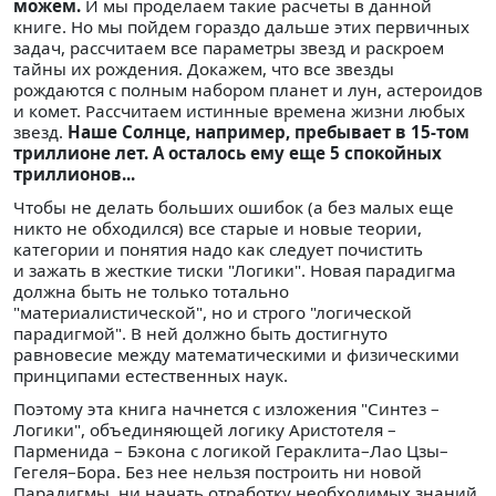
можем.
И мы проделаем такие расчеты в данной
книге. Но мы пойдем гораздо дальше этих первичных
задач, рассчитаем все параметры звезд и раскроем
тайны их рождения. Докажем, что все звезды
рождаются с полным набором планет и лун, астероидов
и комет. Рассчитаем истинные времена жизни любых
звезд.
Наше Солнце, например, пребывает в 15-том
триллионе лет. А осталось ему еще 5 спокойных
триллионов...
Чтобы не делать больших ошибок (а без малых еще
никто не обходился) все старые и новые теории,
категории и понятия надо как следует почистить
и зажать в жесткие тиски "Логики". Новая парадигма
должна быть не только тотально
"материалистической", но и строго "логической
парадигмой". В ней должно быть достигнуто
равновесие между математическими и физическими
принципами естественных наук.
Поэтому эта книга начнется с изложения "Синтез –
Логики", объединяющей логику Аристотеля –
Парменида – Бэкона с логикой Гераклита–Лао Цзы–
Гегеля–Бора. Без нее нельзя построить ни новой
Парадигмы, ни начать отработку необходимых знаний,