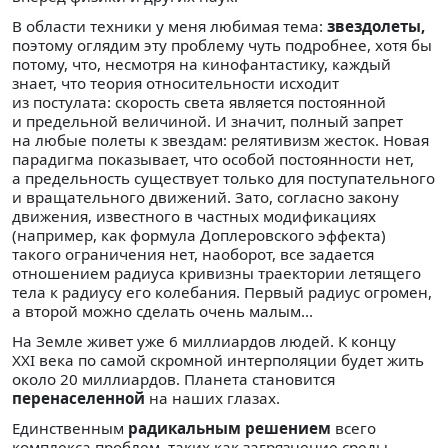
В области техники у меня любимая тема:
звездолеты,
поэтому оглядим эту проблему чуть подробнее, хотя бы
потому, что, несмотря на кинофантастику, каждый
знает, что теория относительности исходит
из постулата: скорость света является постоянной
и предельной величиной. И значит, полный запрет
на любые полеты к звездам: релятивизм жесток. Новая
парадигма показывает, что особой постоянности нет,
а предельность существует только для поступательного
и вращательного движений. Зато, согласно закону
движения, известного в частных модификациях
(например, как формула Доплеровского эффекта)
такого ограничения нет, наоборот, все задается
отношением радиуса кривизны траектории летящего
тела к радиусу его колебания. Первый радиус огромен,
а второй можно сделать очень малым...
На Земле живет уже 6 миллиардов людей. К концу
XXI века по самой скромной интерполяции будет жить
около 20 миллиардов. Планета становится
перенаселенной
на наших глазах.
Единственным
радикальным решением
всего
комплекса проблем, таких как загрязнение среды