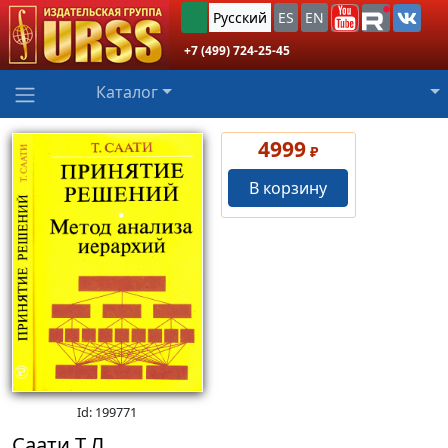
Русский
ES
EN
+7 (499) 724-25-45
Каталог
4999
₽
В корзину
Id: 199771
Саати Т.Л.