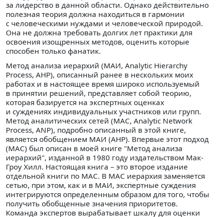
за лидерство в данной области. Однако действительно
полезная теория должна находиться в гармонии
с человеческими нуждами и человеческой природой.
Она не должна требовать долгих лет практики для
освоения изощренных методов, оценить которые
способен только фанатик.
Метод анализа иерархий (МАИ, Analytic Hierarchy
Process, AHP), описанный ранее в нескольких моих
работах и в настоящее время широко используемый
в принятии решений, представляет собой теорию,
которая базируется на экспертных оценках
и суждениях индивидуальных участников или групп.
Метод аналитических сетей (МАС, Analytic Network
Process, ANP), подробно описанный в этой книге,
является обобщением МАИ (AHP). Впервые этот подход
(МАС) был описан в моей книге "Метод анализа
иерархий", изданной в 1980 году издательством Мак-
Гроу Хилл. Настоящая книга – это второе издание
отдельной книги по МАС. В МАС иерархия заменяется
сетью, при этом, как и в МАИ, экспертные суждения
интегрируются определенным образом для того, чтобы
получить обобщенные значения приоритетов.
Команда экспертов вырабатывает шкалу для оценки