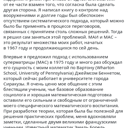
от ее части взамен того, что согласна была сделать
другая сторона. Я написал книгу о контроле над
вооружениями и долгие годы был обеспокоен
отсутствием систематического подхода, который можно
было бы применять в процессе переговоров,
связанных с принятием столь сложных решений. Тогда
я решил сам заняться этой проблемой. МАИ и МАС –
это результат множества моих работ, начатых
в 1967 году и продолжающихся по сей день.
Впервые я предложил подход с использованием
суперматрицы (МАС) в 1975 году и много раз обсуждал
его сущность с моим коллегой по Вартону (Wharton
School, University of Pennsylvania) Джеймсом Беннетом,
который сейчас работает в университете города
Сиракузы. Я очень ценю мое общение с этим
блестящим ученым, чье базовое образование
социолога и хорошая математическая подготовка
оставили его сильным и свободным от ограничений
моего специфического математического воспитания.
При разработке теории, которая была бы полезной для
решения практических проблем, меня вдохновляли
заметки, сделанные двумя великими французскими
учеными. Известный математик Эмиль Борель