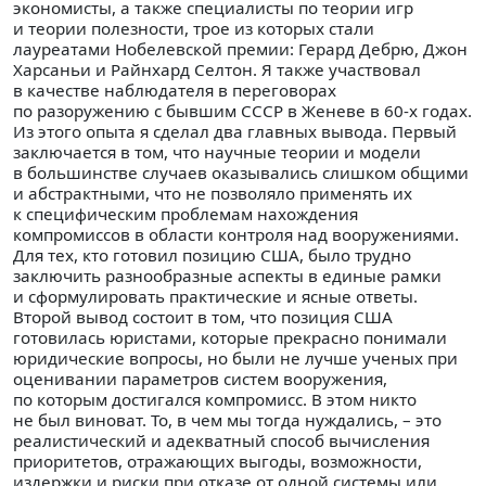
экономисты, а также специалисты по теории игр
и теории полезности, трое из которых стали
лауреатами Нобелевской премии: Герард Дебрю, Джон
Харсаньи и Райнхард Селтон. Я также участвовал
в качестве наблюдателя в переговорах
по разоружению с бывшим СССР в Женеве в 60-х годах.
Из этого опыта я сделал два главных вывода. Первый
заключается в том, что научные теории и модели
в большинстве случаев оказывались слишком общими
и абстрактными, что не позволяло применять их
к специфическим проблемам нахождения
компромиссов в области контроля над вооружениями.
Для тех, кто готовил позицию США, было трудно
заключить разнообразные аспекты в единые рамки
и сформулировать практические и ясные ответы.
Второй вывод состоит в том, что позиция США
готовилась юристами, которые прекрасно понимали
юридические вопросы, но были не лучше ученых при
оценивании параметров систем вооружения,
по которым достигался компромисс. В этом никто
не был виноват. То, в чем мы тогда нуждались, – это
реалистический и адекватный способ вычисления
приоритетов, отражающих выгоды, возможности,
издержки и риски при отказе от одной системы или