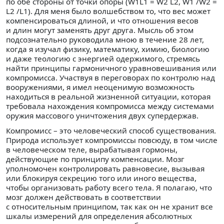
по обе стороны от точки опоры (W1L1 = W2 L2, W1 /W2 =
L2 /L1). Для меня было волшебством то, что вес может
компенсироваться длиной, и что отношения весов
и длин могут заменять друг друга. Мысль об этом
подсознательно руководила мною в течение 28 лет,
когда я изучал физику, математику, химию, биологию
и даже теологию с энергией одержимого, стремясь
найти принципы гармоничного уравновешивания или
компромисса. Участвуя в переговорах по контролю над
вооружениями, я имел неоценимую возможность
находиться в реальной жизненной ситуации, которая
требовала нахождения компромисса между системами
оружия массового уничтожения двух супердержав.
Компромисс – это человеческий способ существования.
Природа использует компромиссы повсюду, в том числе
в человеческом теле, вырабатывая гормоны,
действующие по принципу компенсации. Мозг
уполномочен контролировать равновесие, вызывая
или блокируя секрецию того или иного вещества,
чтобы организовать работу всего тела. Я полагаю, что
мозг должен действовать в соответствии
с относительным принципом, так как он не хранит все
шкалы измерений для определения абсолютных