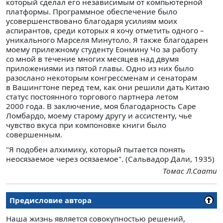
который сделал его независимым от компьютерной
платформы. Программное обеспечение было
усовершенствовано благодаря усилиям моих
аспирантов, среди которых я хочу отметить одного –
уникального Марселя Минутоло. Я также благодарен
моему прилежному студенту Еонмину Чо за работу
со мной в течение многих месяцев над двумя
приложениями из пятой главы. Одно из них было
разослано некоторым конгрессменам и сенаторам
в Вашингтоне перед тем, как они решили дать Китаю
статус постоянного торгового партнера летом
2000 года. В заключение, моя благодарность Саре
Ломбардо, моему старому другу и ассистенту, чье
чувство вкуса при компоновке книги было
совершенным.
"Я подобен алхимику, который пытается понять
неосязаемое через осязаемое". (Сальвадор Дали, 1935)
Томас Л.Саати
Предисловие автора
Наша жизнь является совокупностью решений,