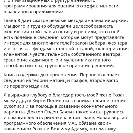
и оптимизационных структур линейного
программирования для оценки его эффективности
в различных приложениях.
Глава 8 дает сжатое резюме метода анализа иерархий.
Мы долго и трудно обсуждали целесообразность
включения этой главы в книгу и решили, что в ней
есть полезные сведения, которые могут представлять
интерес для многих читателей: закон Вебера–Фехнера
и его связь с фундаментальной шкалой, кластеризация
элементов, чувствительность собственного вектора,
сравнение аддитивного и мультипликативного
способов синтеза, групповое принятие решений.
Книга содержит два приложения. Первое включает
сведения из теории матриц и графов, второе взято
из первого издания.
Я выражаю глубокую благодарность моей жене Розан,
моему другу Кирти Пенивати за внимательное чтение
рукописи и за помощь в создании окончательного
варианта. Доктор Озден Баязит также читал рукопись
и помогал делать рисунки к пятой главе. Новая версия
программного обеспечения МАС обязана своим
появлением Розан и Вильяму Адамсу, математику,