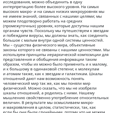
исследования, можно объединить в одну
интерпретацию более высокого уровня. На самых
высоких макро- и на самых низких микроуровнях мы
не имеем знаний, связанных с нашими целями; мы
можем плодотворно работать на средних
(промежуточных) уровнях, которые доступны нашим
органам чувств. Поскольку мы путешествуем к звездам
и побеждаем вирусы, мы должны знать, как соединить
большое с малым внутри одной системы ценностей.
Мы – существа физического мира, объективные
законы которого не связаны с нашими ценностями. Мы
используем принципы иерархической композиции для
представления и обобщения информации таким
образом, чтобы их можно было применить и к малому,
и к большому в одинаковой степени; к молекулам
и атомам также, как к звездам и галактикам. Шкалы
отношений дают нам возможность понять
человеческий мир так же, как мы поняли мир
физический. Можно сказать, что мы не изобрели
шкалы отношений, а родились с ними. Нашему
мышлению свойственно употребление относительных
величин. В результате мы осмысливаем микро-
и макроявления в целом, статистически, так, как
если бы они были случайными, потому что не можем