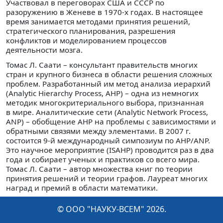
Участвовал в переговорах США и СССР по
разоружению в Женеве в 1970-х годах. В настоящее
время занимается методами принятия решений,
стратегического планирования, разрешения
конфликтов и моделированием процессов
деятельности мозга.
Томас Л. Саати – консультант правительств многих
стран и крупного бизнеса в области решения сложных
проблем. Разработанный им метод анализа иерархий
(Analytic Hierarchy Process, AHP) – одна из немногих
методик многокритериального выбора, признанная
в мире. Аналитические сети (Analytic Network Process,
ANP) – обобщение AHP на проблемы с зависимостями и
обратными связями между элементами. В 2007 г.
состоится 9-й международный симпозиум по AHP/ANP.
Это научное мероприятие (ISAHP) проводится раз в два
года и собирает ученых и практиков со всего мира.
Томас Л. Саати – автор множества книг по теории
принятия решений и теории графов. Лауреат многих
наград и премий в области математики.
© ООО "НАУКУ-ВСЕМ" 2026.