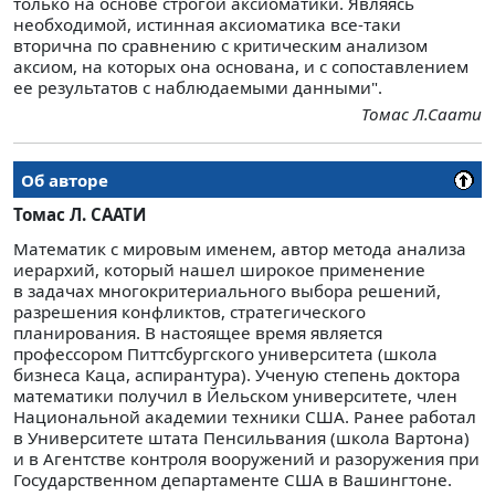
только на основе строгой аксиоматики. Являясь
необходимой, истинная аксиоматика все-таки
вторична по сравнению с критическим анализом
аксиом, на которых она основана, и с сопоставлением
ее результатов с наблюдаемыми данными".
Томас Л.Саати
Об авторе
Томас Л. СААТИ
Математик с мировым именем, автор метода анализа
иерархий, который нашел широкое применение
в задачах многокритериального выбора решений,
разрешения конфликтов, стратегического
планирования. В настоящее время является
профессором Питтсбургского университета (школа
бизнеса Каца, аспирантура). Ученую степень доктора
математики получил в Йельском университете, член
Национальной академии техники США. Ранее работал
в Университете штата Пенсильвания (школа Вартона)
и в Агентстве контроля вооружений и разоружения при
Государственном департаменте США в Вашингтоне.