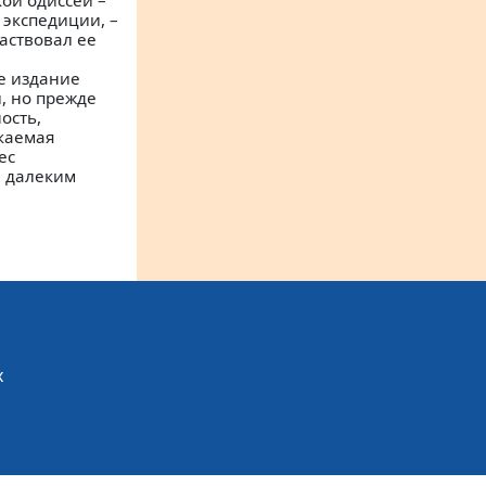
ой одиссеи –
экспедиции, –
аствовал ее
е издание
, но прежде
ость,
каемая
ес
и далеким
х