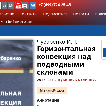
+7 (499) 724-25-45
ES
EN
ельстве
Контакты
Подписаться
Новости
Вака
м и библиотекам
Чубаренко И.П.
Горизонтальная
конвекция над
подводными
склонами
2012.
256
с.
Букинист. Отличное.
Мягкая обложка
Аннотация