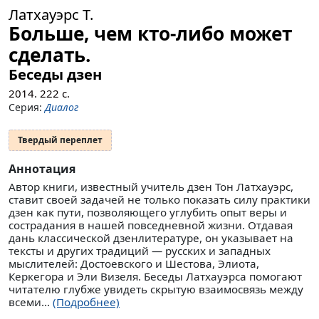
Латхауэрс Т.
Больше, чем кто-либо может
сделать.
Беседы дзен
2014.
222
с.
Серия:
Диалог
Твердый переплет
Аннотация
Автор книги, известный учитель дзен Тон Латхауэрс,
ставит своей задачей не только показать силу практики
дзен как пути, позволяющего углубить опыт веры и
сострадания в нашей повседневной жизни. Отдавая
дань классической дзенлитературе, он указывает на
тексты и других традиций — русских и западных
мыслителей: Достоевского и Шестова, Элиота,
Керкегора и Эли Визеля. Беседы Латхауэрса помогают
читателю глубже увидеть скрытую взаимосвязь между
всеми...
(Подробнее)