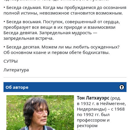
• Беседа седьмая. Когда мы пробуждаемся до осознания
полной истины, невозможное становится возможным.
• Беседа восьмая. Поступок, совершенный от сердца,
преобразует все вещи в их природе и взаимосвязи
Беседа девятая. Запредельная мудрость —
запредельная встреча.
• Беседа десятая. Можем ли мы любить осужденных?
Об основном коане и первом обете бодхисатвы.
СУТРЫ
Литература
Об авторе
Тон Латхауэрс
(род.
в 1932 г. в Неймегене,
Нидерланды) – с 1968
по 1992 гг. был
профессором и
ректором