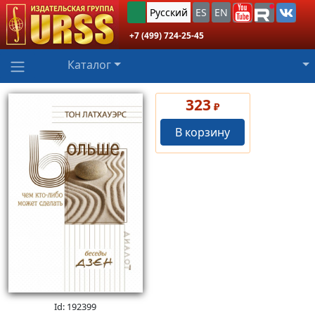
Русский
ES
EN
+7 (499) 724-25-45
Каталог
323
₽
В корзину
Id: 192399