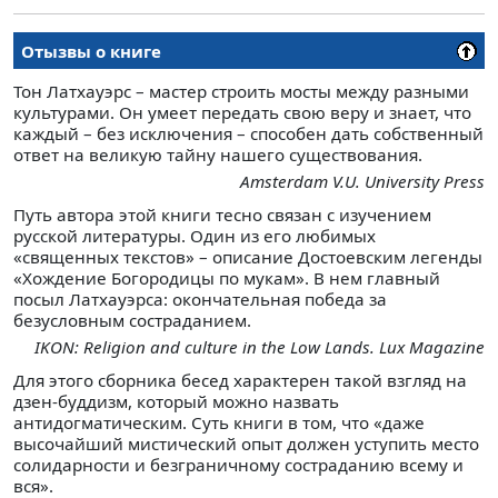
Отызвы о книге
Тон Латхауэрс – мастер строить мосты между разными
культурами. Он умеет передать свою веру и знает, что
каждый – без исключения – способен дать собственный
ответ на великую тайну нашего существования.
Amsterdam V.U. University Press
Путь автора этой книги тесно связан с изучением
русской литературы. Один из его любимых
«священных текстов» – описание Достоевским легенды
«Хождение Богородицы по мукам». В нем главный
посыл Латхауэрса: окончательная победа за
безусловным состраданием.
IKON: Religion and culture in the Low Lands. Lux Magazine
Для этого сборника бесед характерен такой взгляд на
дзен-буддизм, который можно назвать
антидогматическим. Суть книги в том, что «даже
высочайший мистический опыт должен уступить место
солидарности и безграничному состраданию всему и
вся».