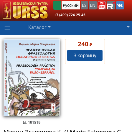
Русский
ES
EN
+7 (499) 724-25-45
Каталог
240
₽
В корзину
Id: 191819
Марин Эстремера К. // Marín Estremera C.