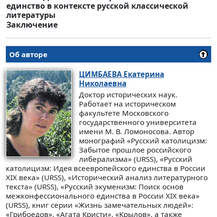
единство в контексте русской классической
литературы
Заключение
Об авторе
ЦИМБАЕВА
Екатерина
Николаевна
Доктор исторических наук.
Работает на историческом
факультете Московского
государственного университета
имени М. В. Ломоносова. Автор
монографий «Русский католицизм:
Забытое прошлое российского
либерализма» (URSS), «Русский
католицизм: Идея всеевропейского единства в России
XIX века» (URSS), «Исторический анализ литературного
текста» (URSS), «Русский экуменизм: Поиск основ
межконфессионального единства в России XIX века»
(URSS), книг серии «Жизнь замечательных людей»:
«Грибоедов», «Агата Кристи», «Крылов», а также