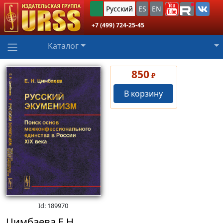
Русский
ES
EN
+7 (499) 724-25-45
Каталог
850
₽
В корзину
Id: 189970
Цимбаева Е.Н.