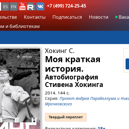
+7 (499) 724-25-45
ES
EN
ельстве
Контакты
Подписаться
Новости
Вака
м и библиотекам
Хокинг С.
Моя краткая
история.
Автобиография
Стивена Хокинга
2014.
144
с.
Серия:
Проект Андрея Парабеллума и Ник
Мрочковского
Твердый переплет
18+
Возрастная категория: