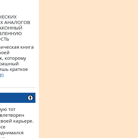
ЧЕСКИХ
ИХ АНАЛОГОВ
ЗАКОННЫЙ
ОВЛЕННУЮ
ОСТЬ
фическая книга
воей
к, которому
страшный
ишь краткое
е)
зую тот
довлетворен
своей карьере.
все
поднимался