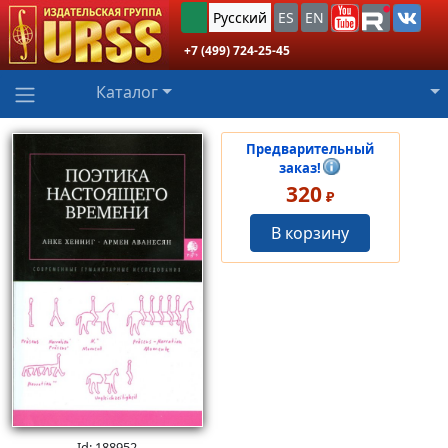
Русский
ES
EN
+7 (499) 724-25-45
Каталог
Предварительный
заказ!
320
₽
В корзину
Id: 188952