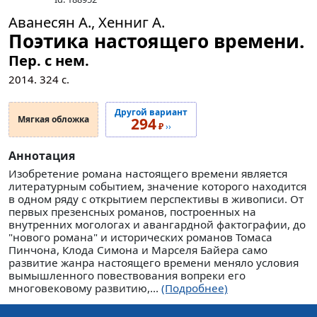
Аванесян А., Хенниг А.
Поэтика настоящего времени.
Пер. с нем.
2014.
324
с.
Другой вариант
Мягкая обложка
294
₽
››
Аннотация
Изобретение романа настоящего времени является
литературным событием, значение которого находится
в одном ряду с открытием перспективы в живописи. От
первых презенсных романов, построенных на
внутренних могологах и авангардной фактографии, до
"нового романа" и исторических романов Томаса
Пинчона, Клода Симона и Марселя Байера само
развитие жанра настоящего времени меняло условия
вымышленного повествования вопреки его
многовековому развитию,...
(Подробнее)