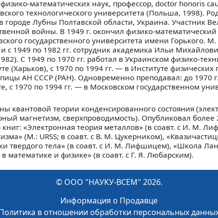
физико-математических наук, профессор, doctor honoris ca
вского технологического университета (Польша, 1998). Род
 в городе Лубны Полтавской области, Украина. Участник В
твенной войны. В 1949 г. окончил физико-математический
вского государственного университета имени Горького. М.
 и с 1949 по 1982 гг. сотрудник академика Ильи Михайло
982). С 1949 по 1970 гг. работал в Украинском физико-тех
те (Харьков), с 1970 по 1994 гг. — в Институте физически
апицы АН СССР (РАН). Одновременно преподавал: до 1970 г
е, с 1970 по 1994 гг. — в Московском государственном уни
ы квантовой теории конденсированного состояния (элек
рный магнетизм, сверхпроводимость). Опубликовал более 
книг: «Электронная теория металлов» (в соавт. с И. М. Ли
зма» (М.: URSS; в соавт. с В. М. Цукерником), «Квазичасти
 твердого тела» (в соавт. с И. М. Лифшицем), «Школа Лан
в математике и физике» (в соавт. с Г. Я. Любарским).
© ООО "НАУКУ-ВСЕМ" 2026.
Информация о Продавце
Политика в отношении обработки персональных данны