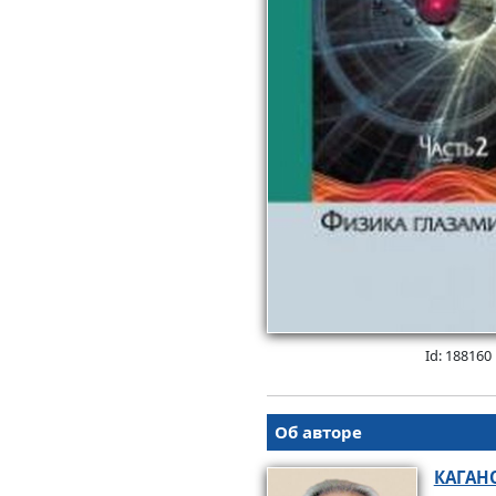
Id: 188160
Об авторе
КАГАН