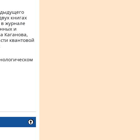
едыдущего
двух книгах
 в журнале
янных и
а Каганова,
асти квантовой
х
онологическом