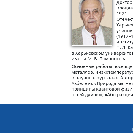
Доктор 
Вроцла
1921 г.
Отечес
Харько
ученик
(1917–1
институ
П. Л. К
в Харьковском университет
имени М. В. Ломоносова.
Основные работы посвящен
металлов, низкотемперату
в научных журналах. Автор 
Азбелем), «Природа магнети
принципы квантовой физики
о ней думаю», «Абстракция 