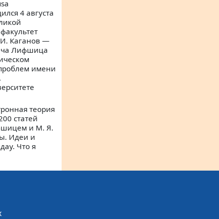
usa
ился 4 августа
еликой
 факультет
 И. Каганов —
вича Лифшица
ническом
х проблем имени
.
верситете
тронная теория
200 статей
фшицем и М. Я.
цы. Идеи и
дау. Что я
х