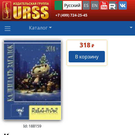
Русский
ES
EN
+7 (499) 724-25-45
Каталог
318
₽
В корзину
Id: 188159