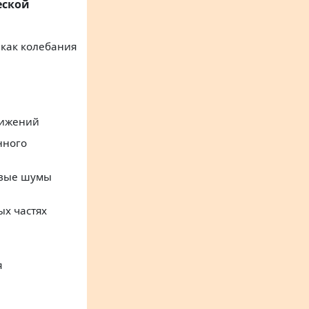
еской
 как колебания
вижений
нного
овые шумы
ых частях
я