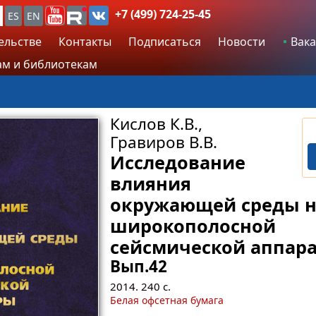
+7 (499) 724-25-45
ES
EN
ельстве
Контакты
Подписаться
Новости
Вака
м и библиотекам
Кислов К.В.,
Гравиров В.В.
Исследование
влияния
окружающей среды 
широкополосной
сейсмической аппар
Вып.42
2014.
240
с.
Белая офсетная бумага