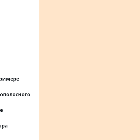
примере
ополосного
е
тра