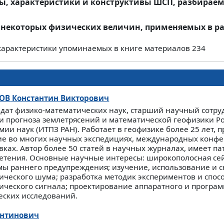
ы, характеристики и конструктивы ШСП, разбирае
 некоторых физических величин, применяемых в ра
характеристики упоминаемых в книге материалов
234
ОВ
Константин Викторович
дат физико-математических наук, старший научный сотру
и прогноза землетрясений и математической геофизики Р
мии наук (ИТПЗ РАН). Работает в геофизике более 25 лет, 
ие во многих научных экспедициях, международных конф
вках. Автор более 50 статей в научных журналах, имеет па
етения. Основные научные интересы: широкополосная се
мы раннего предупреждения; изучение, использование и 
ического шума; разработка методик экспериментов и спос
ического сигнала; проектирование аппаратного и програ
еских исследований.
ентинович