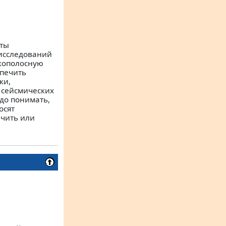
аты
исследований
кополосную
спечить
ки,
 сейсмических
до понимать,
осят
ючить или