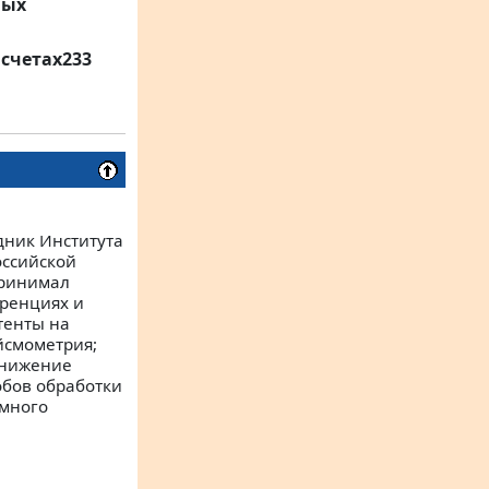
мых
счетах233
дник Института
оссийской
принимал
еренциях и
тенты на
йсмометрия;
снижение
обов обработки
ммного