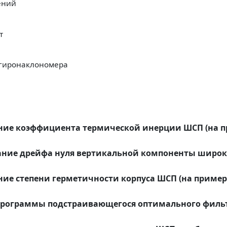
ений
т
 гиронаклономера
ние коэффициента термической инерции ШСП (на 
ание дрейфа нуля вертикальной компоненты широк
ие степени герметичности корпуса ШСП (на пример
программы подстраивающегося оптимального филь