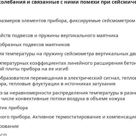
колебания и связанные с ними помехи при сейсмич
размеров элементов прибора, фиксируемые сейсмометром
войств подвесов и пружины вертикального маятника
ообразных подвесов маятников
ния температуры на пружину сейсмометра вертикальных д
емпературных коэффициентах линейного расширения бето
ой плиты прибора на ее изгиб
образователя перемещения в электрический сигнал, тепл
ра, тепловые флуктуации в источниках затухания
з-за неравномерности распределения температуры в разн
м числе конвективные потоки воздуха в объеме кожуха
стик прибора
тного прибора. Активное термостатирование и компенсаци
ирование
ШСП