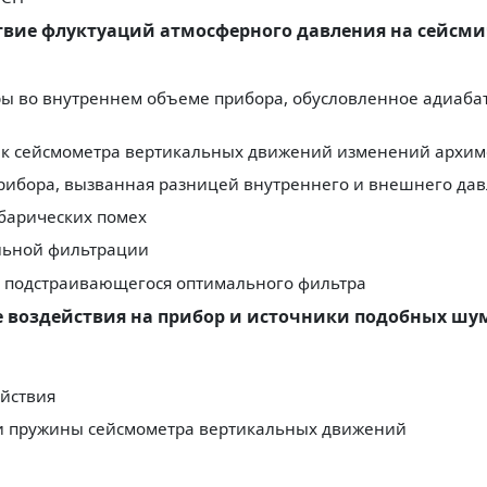
твие флуктуаций атмосферного давления на сейсми
ры во внутреннем объеме прибора, обусловленное адиаба
ник сейсмометра вертикальных движений изменений архи
прибора, вызванная разницей внутреннего и внешнего да
 барических помех
льной фильтрации
ты подстраивающегося оптимального фильтра
 воздействия на прибор и источники подобных шу
ействия
ии пружины сейсмометра вертикальных движений