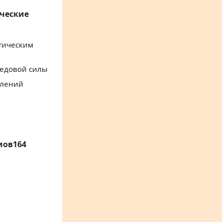
ческие
тическим
медовой силы
влений
мов164