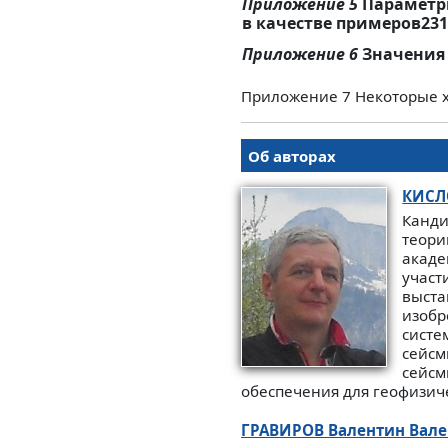
Приложение 5
Параметр
в качестве примеров231
Приложение 6
Значения
Приложение 7 Некоторые 
Об авторах
КИСЛ
Канди
теори
акаде
участ
выста
изобр
систе
сейсм
сейсм
обеспечения для геофизич
ГРАВИРОВ
Валентин Вал