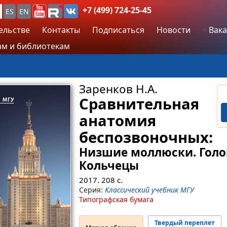
+7 (499) 724-25-45
ES
EN
ельстве
Контакты
Подписаться
Новости
Вака
м и библиотекам
Заренков Н.А.
Сравнительная
анатомия
беспозвоночных:
Низшие моллюски. Голо
Кольчецы
2017.
208
с.
Серия:
Классический учебник МГУ
Типографская бумага
Твердый переплет