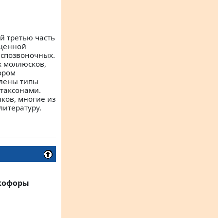
й третью часть
ященной
еспозвоночных.
х моллюсков,
ором
елены типы
таксонами.
ков, многие из
литературу.
акофоры