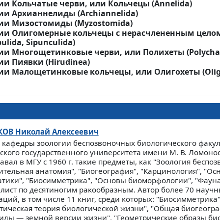
ии Кольчатые черви, или Кольчецы (Annelida)
ии Архианнелиды (Archiannelida)
ии Мизостомиды (Myzostomida)
ции Олигомерные кольчецы с нерасчлененным цел
pulida, Sipunculida)
ии Многощетинковые черви, или Полихеты (Polycha
и Пиявки (Hirudinea)
ии Малощетинковые кольчецы, или Олигохеты (Olig
КОВ
Николай Алексеевич
 кафедры зоологии беспозвоночных биологического факул
ского государственного университета имени М. В. Ломонос
вал в МГУ с 1960 г. такие предметы, как "Зоология беспоз
ительная анатомия", "Биогеография", "Карцинология", "Ос
атики", "Биосимметрика", "Основы биоморфологии", "Фауна
лист по десятиногим ракообразным. Автор более 70 научн
ций, в том числе 11 книг, среди которых: "Биосимметрика"
тическая теория биологической жизни", "Общая биогеогра
иды — земной версии жизни", "Геометрические образы био