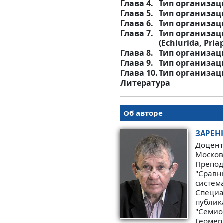
Глава 4.
Тип организац
Глава 5.
Тип организац
Глава 6.
Тип организац
Глава 7.
Тип организа
(Echiurida, Pria
Глава 8.
Тип организац
Глава 9.
Тип организаци
Глава 10.
Тип организац
Литература
Об авторе
ЗАРЕН
Доцент
Москов
Препода
"Сравн
систем
Специа
публика
"Семио
Геомер