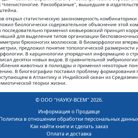
: Членистоногие. Ракообразные", вышедшие в издательств
рштейна.
ков открыл статистическую закономерность комбинаторики
дложил биологически содержательное объяснение этой ко
и последовательно применил кювьеровский принцип корр
уживший для выделения типов организации беспозвоночны
имметрии брюхоногих моллюсков. В биоморфологии вперв
метрии, предложил понятие топологической размерности 
рфологии. В карцинологии упорядочил информацию о стр
писал десятки новых видов. В сравнительной эмбриологии
обления животных в полиэдры и применил некоторые пон
чению. В биогеографии поставил проблему формирования 
поступающем в Атлантику и Индийский океан из Средиземн
семиотической теории жизни.
© ООО "НАУКУ-ВСЕМ" 2026.
Информация о Продавце
Политика в отношении обработки персональных данны
Как найти книги и сделать заказ
Оплата и доставка