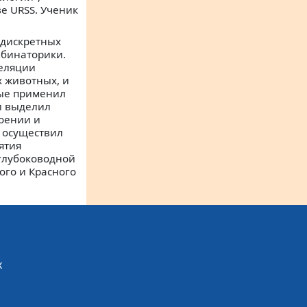
е URSS. Ученик
 дискретных
мбинаторики.
еляции
х животных, и
ые применил
и выделил
оении и
 осуществил
ятия
глубоководной
ого и Красного
х