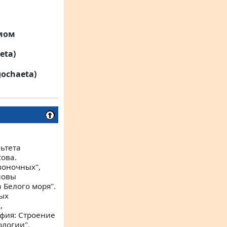
омом
eta)
ochaeta)
ьтета
ова.
воночных",
новы
 Белого моря".
ых
,
фия: Строение
логии",