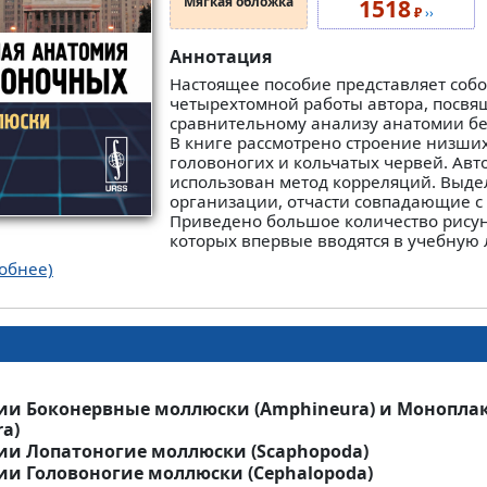
Мягкая обложка
1518
₽
››
Аннотация
Настоящее пособие представляет собо
четырехтомной работы автора, посв
сравнительному анализу анатомии б
В книге рассмотрено строение низши
головоногих и кольчатых червей. Авт
использован метод корреляций. Выд
организации, отчасти совпадающие с 
Приведено большое количество рисун
которых впервые вводятся в учебную 
обнее)
ии Боконервные моллюски (Amphineura) и Монопл
a)
ии Лопатоногие моллюски (Scaphopoda)
ии Головоногие моллюски (Cephalopoda)