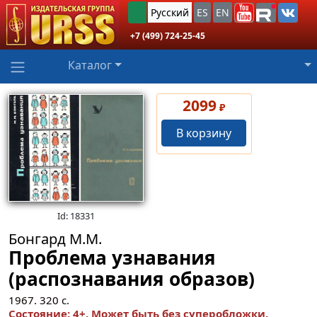
Русский
ES
EN
+7 (499) 724-25-45
Каталог
2099
₽
В корзину
Id: 18331
Бонгард М.М.
Проблема узнавания
(распознавания образов)
1967.
320
с.
Состояние: 4+. Может быть без суперобложки.