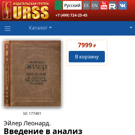
Русский
ES
EN
+7 (499) 724-25-45
Каталог
7999
₽
В корзину
Id: 177481
Эйлер Леонард.
Введение в анализ