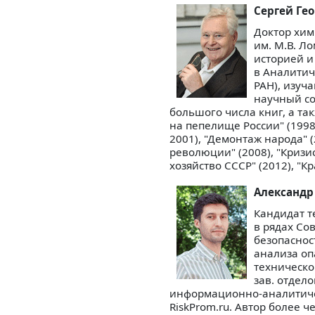
Сергей Гео
Доктор хим
им. М.В. Ло
историей и
в Аналитич
РАН), изуч
научный со
большого числа книг, а та
на пепелище России" (1998)
2001), "Демонтаж народа" (
революции" (2008), "Кризи
хозяйство СССР" (2012), "Кр
Александр
Кандидат те
в рядах Со
безопаснос
анализа оп
техническо
зав. отдел
информационно-аналитичес
RiskProm.ru. Автор более