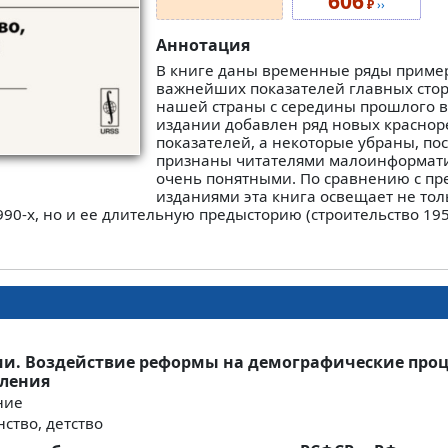
606
₽
››
Аннотация
В книге даны временные ряды пример
важнейших показателей главных сто
нашей страны с середины прошлого ве
издании добавлен ряд новых красно
показателей, а некоторые убраны, по
признаны читателями малоинформат
очень понятными. По сравнению с п
изданиями эта книга освещает не тол
90-х, но и ее длительную предысторию (строительство 19
ии. Воздействие реформы на демографические про
еления
ние
нство, детство