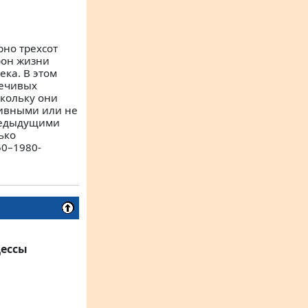
но трехсот
рон жизни
ка. В этом
речивых
скольку они
ивными или не
редыдущими
ько
50–1980-
цессы