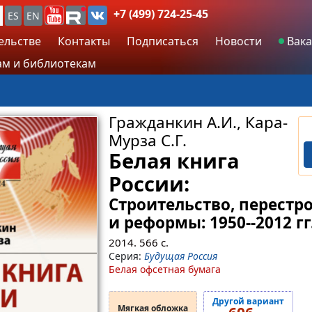
+7 (499) 724-25-45
ES
EN
ельстве
Контакты
Подписаться
Новости
Вака
м и библиотекам
Гражданкин А.И., Кара-
Мурза С.Г.
Белая книга
России:
Строительство, перестр
и реформы: 1950--2012 гг
2014.
566
с.
Серия:
Будущая Россия
Белая офсетная бумага
Другой вариант
Мягкая обложка