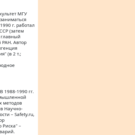
культет МГУ
л заниматься
1990 г. работал
ССР (затем
– главный
 РАН. Автор
лигенция
 (в 2 т.;
ародное
В 1988-1990 гг.
ромышленной
х методов
 в Научно-
и – Safety.ru,
ор
 Риска" –
варий.