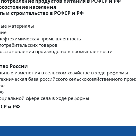
 потребление продуктов питания в РСФСР и РФ
осостояние населения
 и строительство в РСФСР и РФ
ные материалы
ние
 нефтехимическая промышленность
 потребительских товаров
восстановления производства в промышленности
тво России
льные изменения в сельском хозяйстве в ходе реформы
техническая база российского сельскохозяйственного прои
во
во
социальной сфере села в ходе реформы
ФСР и РФ