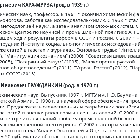
ргиевич КАРА-МУРЗА (род. в 1939 г.)
ических наук, профессор. В 1961 г. окончил химический фа
моносова, работал как исследователь-химик. С 1968 г. ста
 методологией науки, а затем анализом сложных систем. С 
еском центре по научной и промышленной политике АН С
авшем ход и результаты реформ в СССР и России. С 2007 г. 
трудник Института социально-политических исследований
кже статей в газетах и журналах. Основные труды: "Интел
, "Манипуляция сознанием" (2000), "Советская цивилизация"
2005), "Потерянный разум" (2005), "Маркс против русской
сное обществоведение" (2011), "Угрозы России" (2012), "Н
ах СССР" (2013).
 Иванович ГРАЖДАНКИН (род. в 1970 г.)
хнических наук. Выпускник 1997 г. МГТУ им. Н.Э. Баумана. 
ветской Армии. С 1998 г. в научной сфере обеспечения п
ти. Продолжатель отечественных и разработчик российски
асностей и оценки риска промышленных аварий. С 2000 г.
м центре исследований проблем промышленной безопасност
ом количественной оценки риска. С 2002 г. автор и модерат
кого портала "Анализ Опасностей и Оценка техногенного
 чем 50 публикаций об опасностях крупных промышленных а