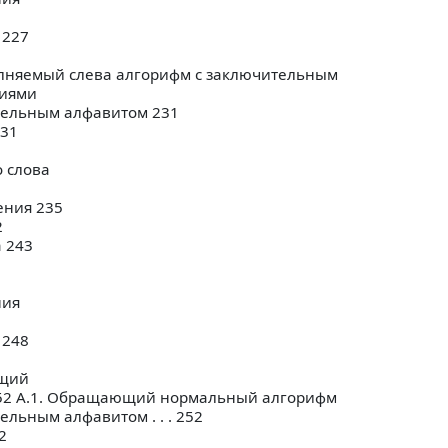
 227
лняемый слева алгорифм с заключительным
ниями
тельным алфавитом 231
231
 слова
ения 235
2
 243
ния
 248
щий
52 А.1. Обращающий нормальный алгорифм
льным алфавитом . . . 252
2