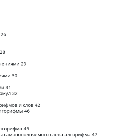
 26
28
нениями 29
иями 30
ми 31
рмул 32
рифмов и слов 42
лгорифмы 46
лгорифма 46
ы самопополняемого слева алгорифма 47