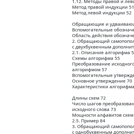
1.12. Методы правой и ле
Метод правой индукции 5
Метод левой индукции 52
Обращающие и удваивающ
Вспомогательные обознач
Область действия обознач
2. Обращающий самопопол
с двухбуквенным дополни
2.1. Описание алгорифма 
Схемы алгорифма 55
Преобразование исходного
алгорифмом 57
Вспомогательные утвержд
Основное утверждение 70
Характеристики алгорифма
Длины схем 72
Число шагов преобразова
исходного слова 73
Мощности алфавитов схем
2.5. Пример 84
3. Обращающий самопопол
с однобуквенным дополни