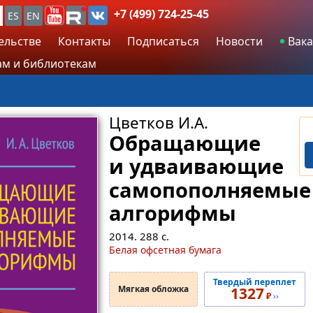
+7 (499) 724-25-45
ES
EN
ельстве
Контакты
Подписаться
Новости
Вака
м и библиотекам
Цветков И.А.
Обращающие
и удваивающие
самопополняемые
алгорифмы
2014.
288
с.
Белая офсетная бумага
Твердый переплет
Мягкая обложка
1327
₽
››