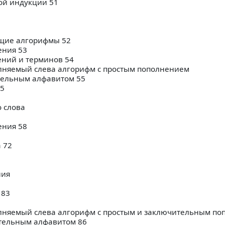
вой индукции 51
1
ие алгорифмы 52
ения 53
ений и терминов 54
няемый слева алгорифм с простым пополнением
тельным алфавитом 55
55
 слова
ения 58
 72
ния
 83
няемый слева алгорифм с простым и заключительным по
тельным алфавитом 86