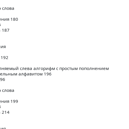
 слова
ения 180
6
 187
ния
 192
лняемый слева алгорифм с простым пополнением
тельным алфавитом 196
196
 слова
ения 199
3
 214
ния