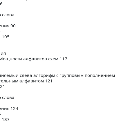
86
 слова
ения 90
4
 105
ния
. Мощности алфавитов схем 117
няемый слева алгорифм с групповым пополнением
тельным алфавитом 121
121
 слова
ения 124
6
 137