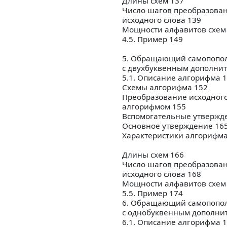
Длины схем 137
Число шагов преобразова
исходного слова 139
Мощности алфавитов схем
4.5. Пример 149
5. Обращающий самопопол
с двухбуквенным дополни
5.1. Описание алгорифма 
Схемы алгорифма 152
Преобразование исходного
алгорифмом 155
Вспомогательные утвержд
Основное утверждение 16
Характеристики алгорифма
Длины схем 166
Число шагов преобразова
исходного слова 168
Мощности алфавитов схем
5.5. Пример 174
6. Обращающий самопопол
с однобуквенным дополни
6.1. Описание алгорифма 