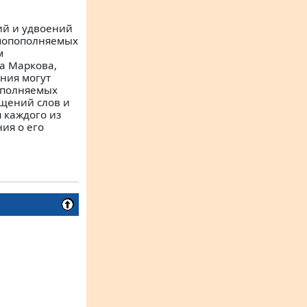
ий и удвоений
амопополняемых
м
а Маркова,
ния могут
ополняемых
ащений слов и
 каждого из
ия о его