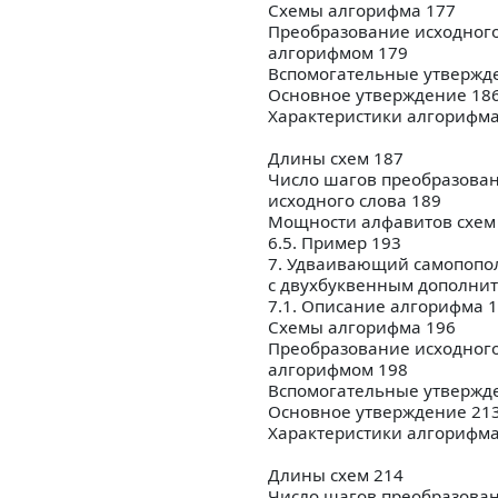
Схемы алгорифма 177
Преобразование исходного
алгорифмом 179
Вспомогательные утвержд
Основное утверждение 18
Характеристики алгорифма
Длины схем 187
Число шагов преобразова
исходного слова 189
Мощности алфавитов схем
6.5. Пример 193
7. Удваивающий самопопо
с двухбуквенным дополни
7.1. Описание алгорифма 
Схемы алгорифма 196
Преобразование исходного
алгорифмом 198
Вспомогательные утвержд
Основное утверждение 21
Характеристики алгорифма
Длины схем 214
Число шагов преобразова