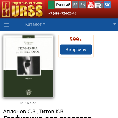
Русский
ES
EN
+7 (499) 724-25-45
Каталог
599
₽
В корзину
Id: 169952
Аплонов С.В., Титов К.В.