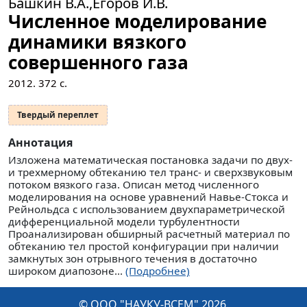
Башкин В.А.,Егоров И.В.
Численное моделирование
динамики вязкого
совершенного газа
2012.
372
с.
Твердый переплет
Аннотация
Изложена математическая постановка задачи по двух-
и трехмерному обтеканию тел транс- и сверхзвуковым
потоком вязкого газа. Описан метод численного
моделирования на основе уравнений Навье-Стокса и
Рейнольдса с использованием двухпараметрической
дифференциальной модели турбулентности
Проанализирован обширный расчетный материал по
обтеканию тел простой конфигурации при наличии
замкнутых зон отрывного течения в достаточно
широком диапозоне...
(Подробнее)
© ООО "НАУКУ-ВСЕМ" 2026.