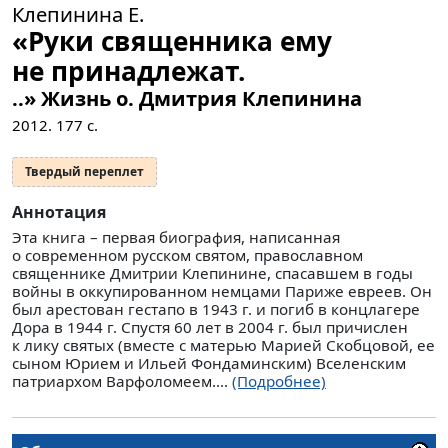
Клепинина Е.
«Руки священника ему
не принадлежат.
..» Жизнь о. Дмитрия Клепинина
2012.
177
с.
Твердый переплет
Аннотация
Эта книга – первая биография, написанная
о современном русском святом, православном
священнике Дмитрии Клепинине, спасавшем в годы
войны в оккупированном немцами Париже евреев. Он
был арестован гестапо в 1943 г. и погиб в концлагере
Дора в 1944 г. Спустя 60 лет в 2004 г. был причислен
к лику святых (вместе с матерью Марией Скобцовой, ее
сыном Юрием и Ильей Фондаминским) Вселенским
патриархом Варфоломеем....
(Подробнее)