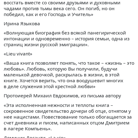
восстать вместе со своими друзьями и духовными
чадами против тьмы века сего. Он погиб, но он
победил, как и его Господь и Учитель»
Ирина Языкова
«Волнующая биография без всякой панегирической
интонации и одновременно – история семьи, одна из
страниц жизни русской эмиграции».
«Lieu vivant»
«Ваша книга позволяет понять, что такое – «жизнь – это
любовь». Любовь, которую Вы получили, будучи
маленькой девочкой, раскрылась в жизни, в этой
книге. Хочется верить, что она воодушевит многих
в деле служения этой крестной любви»
Протоиерей Михаил Евдокимов, из письма автору
«Эта исполненная нежности и теплоты книга –
сокровенное свидетельство дочери об отце, отнятом у
нее нацистами. Повествование только обогащается за
счет дневника и писем, написанных отцом Дмитрием
в лагере Компьень».
Доминик Десанти, «La vie»