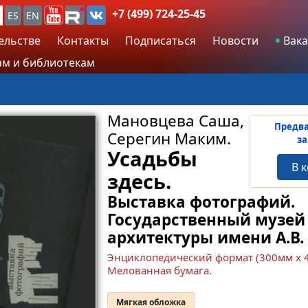
+7 (499) 724-25-45
ES
EN
ельстве
Контакты
Подписаться
Новости
Вака
м и библиотекам
Мановцева Саша,
Предв
Серегин Маким.
за
Усадьбы
В 
здесь.
Выставка фотографий.
Государственный музей
архитектуры имени А.В.
Энциклопедический формат (300мм x 
Мелованная бумага.
Мягкая обложка