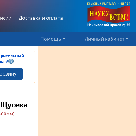
нсии
Доставка и оплата
Помощь
Личный кабинет
арительный
каз!
корзину
 Щусева
400мм).