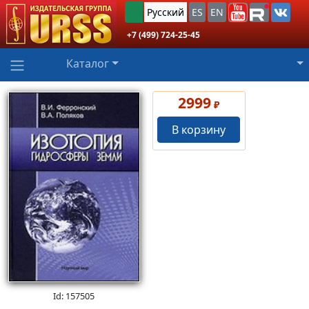
Русский
ES
EN
+7 (499) 724-25-45
Каталог
2999
₽
В корзину
Id: 157505