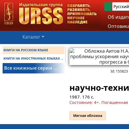
Русский
Об издат
Оптовика
Каталог
КНИГИ НА РУССКОМ ЯЗЫКЕ
КНИГИ НА ИНОСТРАННЫХ ЯЗЫКАХ ...
Все книжные серии ...
Id: 155823
научно-техни
1987.
176
с.
Состояние: 4+. Погашенная
Мягкая обложка