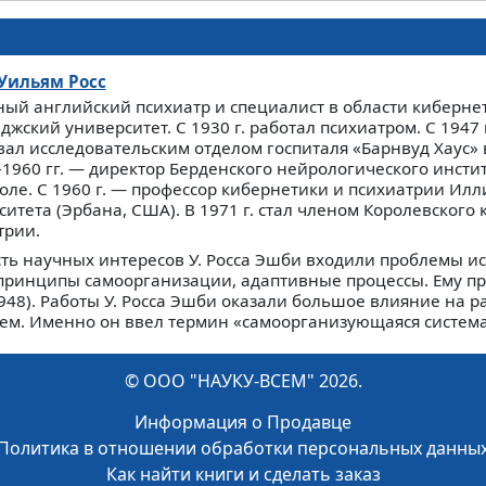
Уильям Росс
ный английский психиатр и специалист в области киберне
жский университет. С 1930 г. работал психиатром. С 1947 п
вал исследовательским отделом госпиталя «Барнвуд Хаус» в
–1960 гг. — директор Берденского нейрологического инсти
толе. С 1960 г. — профессор кибернетики и психиатрии Ил
итета (Эрбана, США). В 1971 г. стал членом Королевского
трии.
сть научных интересов У. Росса Эшби входили проблемы и
 принципы самоорганизации, адаптивные процессы. Ему п
948). Работы У. Росса Эшби оказали большое влияние на р
тем. Именно он ввел термин «самоорганизующаяся система
© ООО "НАУКУ-ВСЕМ" 2026.
Информация о Продавце
Политика в отношении обработки персональных данны
Как найти книги и сделать заказ