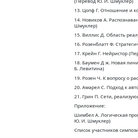
(Перевод Ю. И. Шмуклер)
13. Цопф Г. Отношение и ко
14. Новиков А. Распознав
Шмуклер)
15. Виллис Д. Область реа
16. Розенблатт Ф. Стратег
17. Крейн Г. Нейристор (Пе
18. Баумен Д ж. Новая лин
Б. Левитина)
19. Розен Ч. К вопросу о 
20. Амарел С. Подход к ав
21. Грин П. Сети, реализу
Приложение:
Шимбел А. Логическая про
Ю. И. Шмуклер)
Список участников симпоз