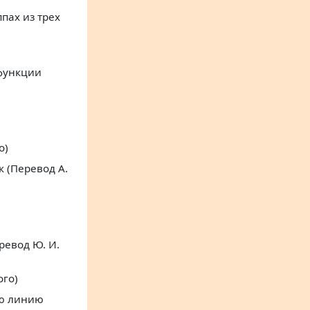
пах из трех
 функции
о)
 (Перевод А.
ревод Ю. И.
ого)
ую линию