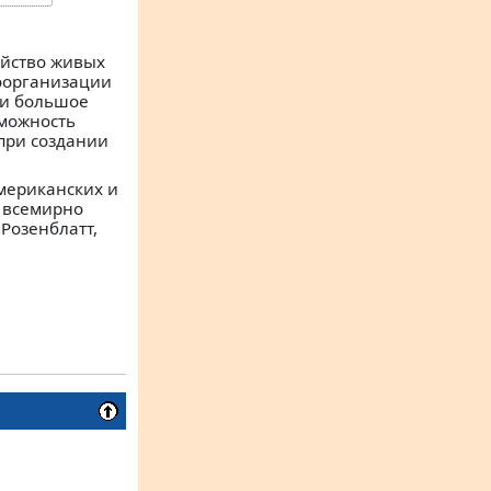
ойство живых
оорганизации
 и большое
зможность
при создании
мериканских и
х всемирно
Розенблатт,