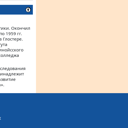
тики. Окончил
о 1959 гг.
 Глостере.
тута
линойсского
 колледжа
сследования
ринадлежит
азвитие
».
х