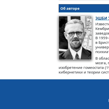
Об авторе
ЭШБИ
Извест
Кембрид
заведо
В 1959
в Брис
универс
психиа
В обла
мозга,
изобретение гомеостата (1
кибернетики и теории сис