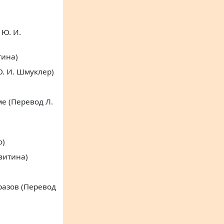
 Ю. И.
тина)
Ю. И. Шмуклер)
е (Перевод Л.
о)
витина)
разов (Перевод