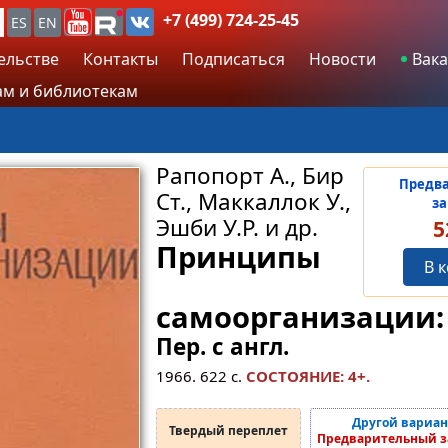
+7 (499) 724-25-45
ES
EN
ельстве
Контакты
Подписаться
Новости
Вака
м и библиотекам
Рапопорт А., Бир
Предв
Ст., Маккаллок У.,
за
Эшби У.Р. и др.
5
Принципы
В 
самоорганизации:
Пер. с англ.
1966.
622
с.
СОСТОЯНИЕ: 4+.
Другой вариан
Твердый переплет
Предварительный з