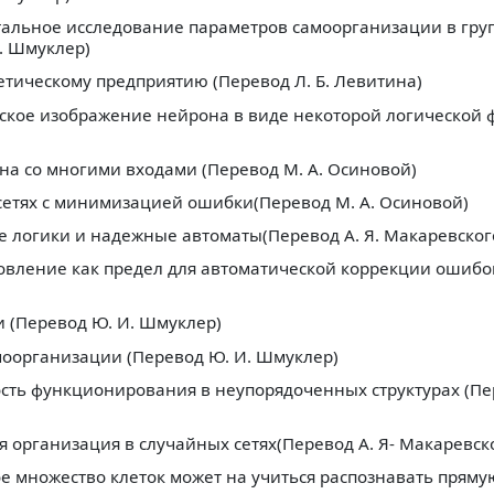
тальное исследование параметров самоорганизации в груп
. Шмуклер)
рнетическому предприятию (Перевод Л. Б. Левитина)
еское изображение нейрона в виде некоторой логической
на со многими входами (Перевод М. А. Осиновой)
 сетях с минимизацией ошибки(Перевод М. А. Осиновой)
е логики и надежные автоматы(Перевод А. Я. Макаревског
овление как предел для автоматической коррекции ошибок
и (Перевод Ю. И. Шмуклер)
амоорганизации (Перевод Ю. И. Шмуклер)
ость функционирования в неупорядоченных структурах (Пе
я организация в случайных сетях(Перевод А. Я- Макаревск
ное множество клеток может на учиться распознавать прям