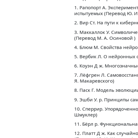
1. Рапопорт А. Эксперимен
испытуемых (Перевод Ю. И
2. Вир Ст. На пути к кибе
3. Маккаллок У. Символич
(Перевод М. А. Осиновой )
4. Блюм М. Свойства нейро
5. Вербик Л. О нейронных
6. Коуэн Д ж. Многозначны
7. Лёфгрен Л. Самовосстан
Я. Макаревского)
8. Паск Г. Модель эволюци
9. Эшби У. р. Принципы с
10. Сперрир. Упорядоченн
Шмуклер)
11. Бёрл р. Функциональна
12. Платт Д ж. Как случай