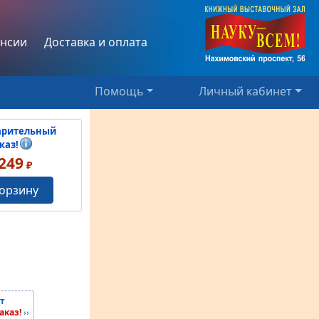
нсии
Доставка и оплата
Помощь
Личный кабинет
арительный
каз!
249
₽
корзину
т
аказ!
››