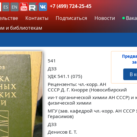
+7 (499) 724-25-45
ES
EN
ельстве
Контакты
Подписаться
Новости
Вака
м и библиотекам
Предв
541
за
ДЗЗ
В 
УДК 541.1 (075)
Рецензенты: чл.-корр. АН
СССР Д. Г. Кнорре (Новосибирский
ии-т органической химии АН СССР) и 
физической химии
МГУ (зав. кафедрой чл.-корр. АН СССР Я
Герасимов)
ДЗЗ
Денисов Е. Т.