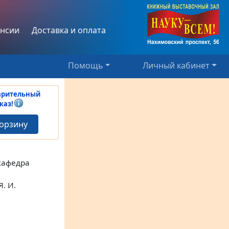
нсии
Доставка и оплата
Помощь
Личный кабинет
арительный
каз!
корзину
кафедра
. И.