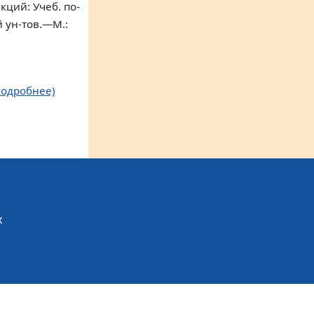
ций: Учеб. по-
 ун-тов.—М.:
Подробнее)
х