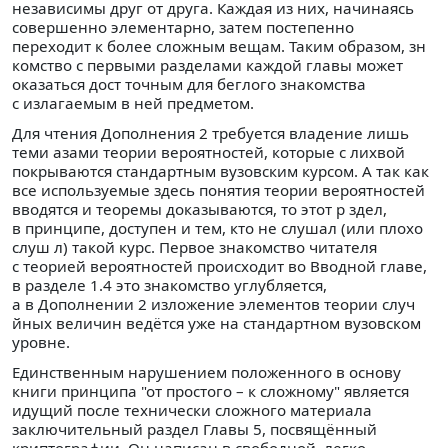
независимы друг от друга. Каждая из них, начинаясь
совершенно элементарно, затем постепенно
переходит к более сложным вещам. Таким образом, зн
комство с первыми разделами каждой главы может
оказаться дост точным для беглого знакомства
с излагаемым в ней предметом.
Для чтения Дополнения 2 требуется владение лишь
теми азами теории вероятностей, которые с лихвой
покрываются стандартным вузовским курсом. А так как
все используемые здесь понятия теории вероятностей
вводятся и теоремы доказываются, то этот р здел,
в принципе, доступен и тем, кто не слушал (или плохо
слуш л) такой курс. Первое знакомство читателя
с теорией вероятностей происходит во Вводной главе,
в разделе 1.4 это знакомство углубляется,
а в Дополнении 2 изложение элементов теории случ
йных величин ведётся уже на стандартном вузовском
уровне.
Единственным нарушением положенного в основу
книги принципа "от простого – к сложному" является
идущий после технически сложного материала
заключительный раздел Главы 5, посвящённый