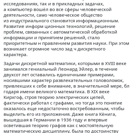
исследованиях, так и в прикладных задачах,
а компьютер вошёл во все сферы человеческой
деятельности, само человеческое общество
из индустриального становится информационным.
Развитие информ ционных технологий, решение
проблем, связанных с автоматической обработкой
информации и принятием решений, стало
приоритетным н правлением развития науки. При этом
возникает огромное число зад ч дискретного
характера.
Задачи дискретной математики, которыми в XVIII веке
занимался гениальный Леонард Эйлер, в течение
двухсот лет оставались единичными примерами,
носившими характер развлекательных головоломок,
привлекших к себе внимание, в значительной мере, бл
годаря имени великого математика. В XIX веке
Кирхгоф, строя теорию электрических цепей,
фактически работал с графами, но тогда это понятие
оказалось еще недостаточно востребованным, чтобы
выделить его из приложения. Даже книга Кёнига,
вышедшая в Германии в 1936 году и впервые
осветившая теорию графов как с мостоятельную
математическую дисциплину, была по достоинству