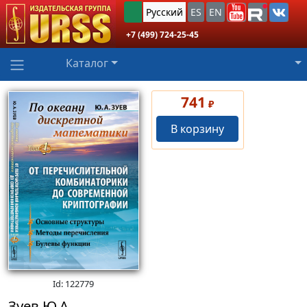
Русский
ES
EN
+7 (499) 724-25-45
Каталог
741
₽
В корзину
Id: 122779
Зуев Ю.А.