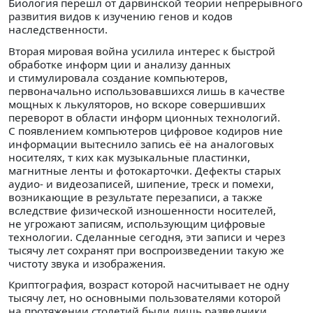
Биология перешл от дарвинской теории непрерывного
развития видов к изучению генов и кодов
наследственности.
Вторая мировая война усилила интерес к быстрой
обработке информ ции и анализу данных
и стимулировала создание компьютеров,
первоначально использовавшихся лишь в качестве
мощных к лькуляторов, но вскоре совершивших
переворот в области информ ционных технологий.
С появлением компьютеров цифровое кодиров ние
информации вытеснило запись её на аналоговых
носителях, т ких как музыкальные пластинки,
магнитные ленты и фотокарточки. Дефекты старых
аудио- и видеозаписей, шипение, треск и помехи,
возникающие в результате перезаписи, а также
вследствие физической изношенности носителей,
не угрожают записям, использующим цифровые
технологии. Сделанные сегодня, эти записи и через
тысячу лет сохранят при воспроизведении такую же
чистоту звука и изображения.
Криптография, возраст которой насчитывает не одну
тысячу лет, но основными пользователями которой
на протяжении столетий были лишь разведчики,