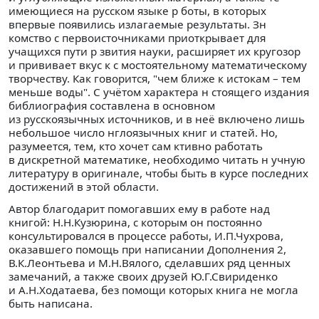
имеющиеся на русском языке р боты, в которых
впервые появились излагаемые результаты. Зн
комство с первоисточниками приоткрывает для
учащихся пути р звития науки, расширяет их кругозор
и прививает вкус к с мостоятельному математическому
творчеству. Как говорится, "чем ближе к истокам – тем
меньше воды". С учётом характера н стоящего издания
библиография составлена в основном
из русскоязычных источников, и в неё включено лишь
небольшое число нглоязычных книг и статей. Но,
разумеется, тем, кто хочет сам ктивно работать
в дискретной математике, необходимо читать н учную
литературу в оригинале, чтобы быть в курсе последних
достижений в этой области.
Автор благодарит помогавших ему в работе над
книгой: Н.Н.Кузюрина, с которым он постоянно
консультировался в процессе работы, И.П.Чухрова,
оказавшего помощь при написании Дополнения 2,
В.К.Леонтьева и М.Н.Вялого, сделавших ряд ценных
замечаний, а также своих друзей Ю.Г.Свириденко
и А.Н.Ходатаева, без помощи которых книга не могла
быть написана.