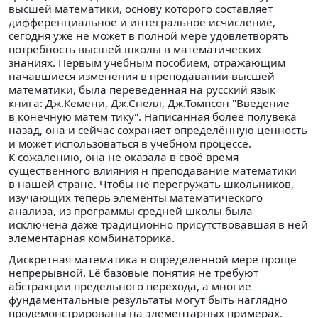
высшей математики, основу которого составляет
дифференциальное и интегральное исчисление,
сегодня уже не может в полной мере удовлетворять
потребность высшей школы в математических
знаниях. Первым учебным пособием, отражающим
начавшиеся изменения в преподавании высшей
математики, была переведенная на русский язык
книга: Дж.Кемени, Дж.Снелл, Дж.Томпсон "Введение
в конечную матем тику". Написанная более полувека
назад, она и сейчас сохраняет определённую ценность
и может использоваться в учебном процессе.
К сожалению, она не оказала в своё время
существенного влияния н преподавание математики
в нашей стране. Чтобы не перегружать школьников,
изучающих теперь элементы математического
анализа, из программы средней школы была
исключена даже традиционно присутствовавшая в ней
элементарная комбинаторика.
Дискретная математика в определённой мере проще
непрерывной. Её базовые понятия не требуют
абстракции предельного перехода, а многие
фундаментальные результаты могут быть наглядно
продемонстрированы на элементарных примерах.