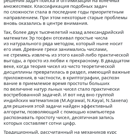
решения задач поиска и оптимизации на
конечных
множествах
. Классификация подобных задач
по сложности стала в последние годы приоритетным
направлением. При этом некоторые старые проблемы
вновь оказались в центре внимания.
Так, более двух тысячелетий назад александрийский
математик Эр тосфен отсеивал простые числа
из натурального ряда методом, который ныне носит
его имя. Древние греки занимались числами,
не стремясь извлечь из этого какой-либо практической
выгоды, а просто из любви к прекрасному. В двадцатом
веке, когда теория чисел из чисто теоретической
дисциплины превратилась в раздел, имеющий важные
приложения, в частности, в криптографии, распозн
вание в приемлемое время простоты больших
по величине натур льных чисел стало практически
востребованной задачей. И вот нед вно группой
индийских математиков (M.Agrawal, N.Kayal, N.Saxena)
для решения этой задачи найден эффективный
алгоритм, позволяющий с помощью компьютера
распознавать простоту чисел, десятичная запись
которых составляет сотни цифр.
Традиционный, рассчитанный на механиков курс