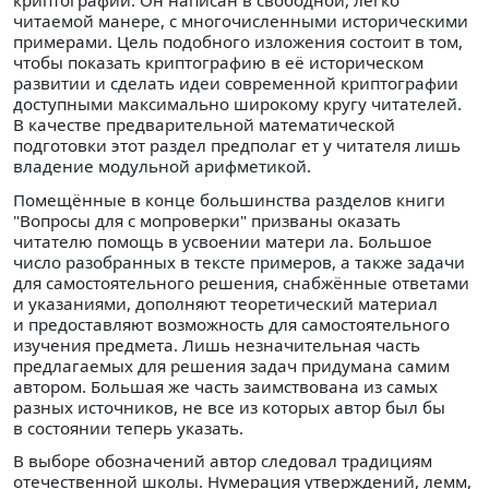
криптографии. Он написан в свободной, легко
читаемой манере, с многочисленными историческими
примерами. Цель подобного изложения состоит в том,
чтобы показать криптографию в её историческом
развитии и сделать идеи современной криптографии
доступными максимально широкому кругу читателей.
В качестве предварительной математической
подготовки этот раздел предполаг ет у читателя лишь
владение модульной арифметикой.
Помещённые в конце большинства разделов книги
"Вопросы для с мопроверки" призваны оказать
читателю помощь в усвоении матери ла. Большое
число разобранных в тексте примеров, а также задачи
для самостоятельного решения, снабжённые ответами
и указаниями, дополняют теоретический материал
и предоставляют возможность для самостоятельного
изучения предмета. Лишь незначительная часть
предлагаемых для решения задач придумана самим
автором. Большая же часть заимствована из самых
разных источников, не все из которых автор был бы
в состоянии теперь указать.
В выборе обозначений автор следовал традициям
отечественной школы. Нумерация утверждений, лемм,