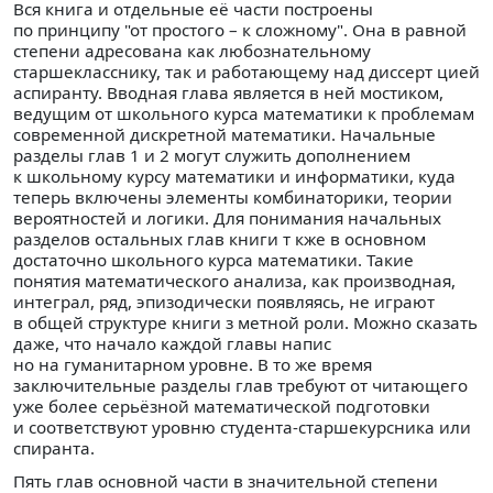
Вся книга и отдельные её части построены
по принципу "от простого – к сложному". Она в равной
степени адресована как любознательному
старшекласснику, так и работающему над диссерт цией
аспиранту. Вводная глава является в ней мостиком,
ведущим от школьного курса математики к проблемам
современной дискретной математики. Начальные
разделы глав 1 и 2 могут служить дополнением
к школьному курсу математики и информатики, куда
теперь включены элементы комбинаторики, теории
вероятностей и логики. Для понимания начальных
разделов остальных глав книги т кже в основном
достаточно школьного курса математики. Такие
понятия математического анализа, как производная,
интеграл, ряд, эпизодически появляясь, не играют
в общей структуре книги з метной роли. Можно сказать
даже, что начало каждой главы напис
но на гуманитарном уровне. В то же время
заключительные разделы глав требуют от читающего
уже более серьёзной математической подготовки
и соответствуют уровню студента-старшекурсника или
спиранта.
Пять глав основной части в значительной степени