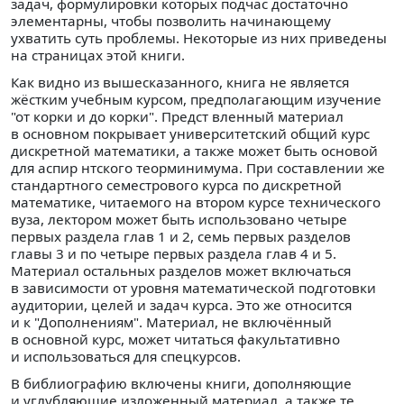
задач, формулировки которых подчас достаточно
элементарны, чтобы позволить начинающему
ухватить суть проблемы. Некоторые из них приведены
на страницах этой книги.
Как видно из вышесказанного, книга не является
жёстким учебным курсом, предполагающим изучение
"от корки и до корки". Предст вленный материал
в основном покрывает университетский общий курс
дискретной математики, а также может быть основой
для аспир нтского теорминимума. При составлении же
стандартного семестрового курса по дискретной
математике, читаемого на втором курсе технического
вуза, лектором может быть использовано четыре
первых раздела глав 1 и 2, семь первых разделов
главы 3 и по четыре первых раздела глав 4 и 5.
Материал остальных разделов может включаться
в зависимости от уровня математической подготовки
аудитории, целей и задач курса. Это же относится
и к "Дополнениям". Материал, не включённый
в основной курс, может читаться факультативно
и использоваться для спецкурсов.
В библиографию включены книги, дополняющие
и углубляющие изложенный материал, а также те