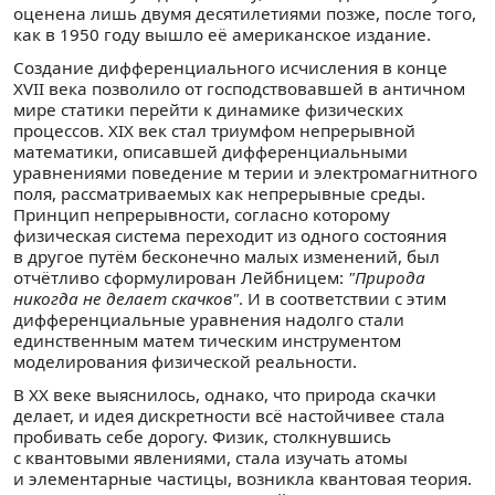
оценена лишь двумя десятилетиями позже, после того,
как в 1950 году вышло её американское издание.
Создание дифференциального исчисления в конце
XVII века позволило от господствовавшей в античном
мире статики перейти к динамике физических
процессов. XIX век стал триумфом непрерывной
математики, описавшей дифференциальными
уравнениями поведение м терии и электромагнитного
поля, рассматриваемых как непрерывные среды.
Принцип непрерывности, согласно которому
физическая система переходит из одного состояния
в другое путём бесконечно малых изменений, был
отчётливо сформулирован Лейбницем:
"Природа
никогда не делает скачков"
. И в соответствии с этим
дифференциальные уравнения надолго стали
единственным матем тическим инструментом
моделирования физической реальности.
В XX веке выяснилось, однако, что природа скачки
делает, и идея дискретности всё настойчивее стала
пробивать себе дорогу. Физик, столкнувшись
с квантовыми явлениями, стала изучать атомы
и элементарные частицы, возникла квантовая теория.