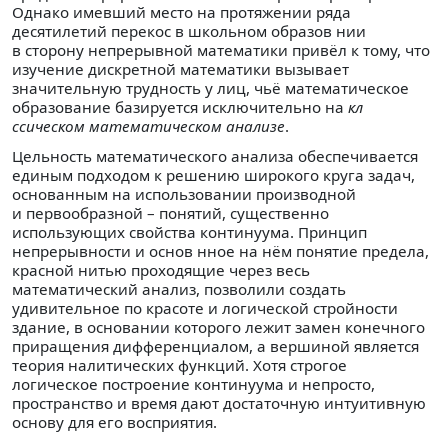
Однако имевший место на протяжении ряда
десятилетий перекос в школьном образов нии
в сторону непрерывной математики привёл к тому, что
изучение дискретной математики вызывает
значительную трудность у лиц, чьё математическое
образование базируется исключительно на
кл
ссическом математическом анализе
.
Цельность математического анализа обеспечивается
единым подходом к решению широкого круга задач,
основанным на использовании производной
и первообразной – понятий, существенно
использующих свойства континуума. Принцип
непрерывности и основ нное на нём понятие предела,
красной нитью проходящие через весь
математический анализ, позволили создать
удивительное по красоте и логической стройности
здание, в основании которого лежит замен конечного
приращения дифференциалом, а вершиной является
теория налитических функций. Хотя строгое
логическое построение континуума и непросто,
пространство и время дают достаточную интуитивную
основу для его восприятия.