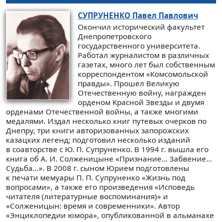
СУПРУНЕНКО
Павел Павлович
Окончил исторический факультет
Днепропетровского
государственного университета.
Работал журналистом в различных
газетах, много лет был собственным
корреспондентом «Комсомольской
правды». Прошел Великую
Отечественную войну, награжден
орденом Красной Звезды и двумя
орденами Отечественной войны, а также многими
медалями. Издал несколько книг путевых очерков по
Днепру, три книги авторизованных запорожских
казацких легенд; подготовил несколько изданий
в соавторстве с Ю. П. Супруненко. В 1994 г. вышла его
книга об А. И. Солженицыне «Признание… Забвение…
Судьба…». В 2008 г. сыном Юрием подготовлены
к печати мемуары П. П. Супруненко «Жизнь под
вопросами», а также его произведения «Исповедь
читателя (литературные воспоминания)» и
«Солженицын: время и современники». Автор
«Энциклопедии юмора», опубликованной в альманахе