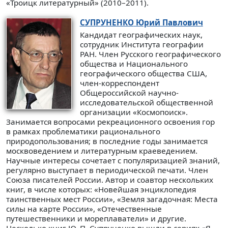
«Троицк литературный» (2010–2011).
СУПРУНЕНКО
Юрий Павлович
Кандидат географических наук,
сотрудник Института географии
РАН. Член Русского географического
общества и Национального
географического общества США,
член-корреспондент
Общероссийской научно-
исследовательской общественной
организации «Космопоиск».
Занимается вопросами рекреационного освоения гор
в рамках проблематики рационального
природопользования; в последние годы занимается
москвоведением и литературным краеведением.
Научные интересы сочетает с популяризацией знаний,
регулярно выступает в периодической печати. Член
Союза писателей России. Автор и соавтор нескольких
книг, в числе которых: «Новейшая энциклопедия
таинственных мест России», «Земля загадочная: Места
силы на карте России», «Отечественные
путешественники и мореплаватели» и другие.
Несколько книг Ю. П. Супруненко вышли в сериях «Я