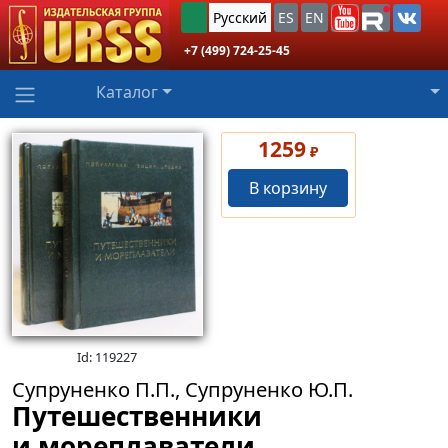
Русский
ES
EN
+7 (499) 724-25-45
Каталог
1259
₽
В корзину
Id: 119227
Супруненко П.П., Супруненко Ю.П.
Путешественники
и мореплаватели.