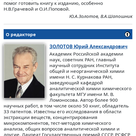
помог готовить книгу к изданию, особенно
Н.В.Грачевой и О.И.Поповой.
Ю.А.Золотов, В.А.Шапошник
О редакторе
ЗОЛОТОВ
Юрий Александрович
Академик Российской академии
наук, советник РАН, главный
научный сотрудник Института
общей и неорганической химии
имени Н. С. Курнакова РАН,
заведующий кафедрой
аналитической химии химического
факультета МГУ имени М. В.
Ломоносова. Автор более 900
научных работ, в том числе около 50 книг, обладатель
33 патентов. Известны его исследования в области
экстракции веществ, концентрирования
микрокомпонентов, тест-методов химического
анализа, общих вопросов аналитической химии и
другие. Лауреат Государственных премий СССР, РСФСР