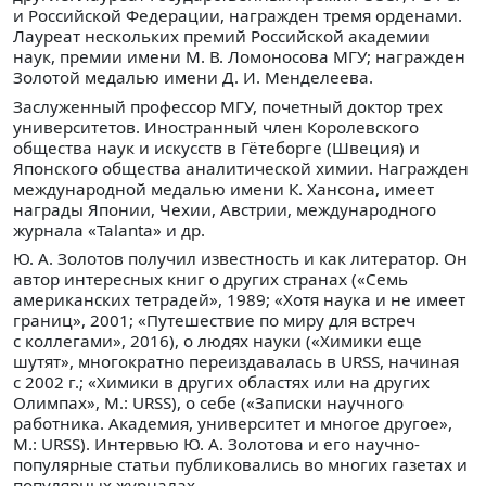
и Российской Федерации, награжден тремя орденами.
Лауреат нескольких премий Российской академии
наук, премии имени М. В. Ломоносова МГУ; награжден
Золотой медалью имени Д. И. Менделеева.
Заслуженный профессор МГУ, почетный доктор трех
университетов. Иностранный член Королевского
общества наук и искусств в Гётеборге (Швеция) и
Японского общества аналитической химии. Награжден
международной медалью имени К. Хансона, имеет
награды Японии, Чехии, Австрии, международного
журнала «Talanta» и др.
Ю. А. Золотов получил известность и как литератор. Он
автор интересных книг о других странах («Семь
американских тетрадей», 1989; «Хотя наука и не имеет
границ», 2001; «Путешествие по миру для встреч
с коллегами», 2016), о людях науки («Химики еще
шутят», многократно переиздавалась в URSS, начиная
с 2002 г.; «Химики в других областях или на других
Олимпах», М.: URSS), о себе («Записки научного
работника. Академия, университет и многое другое»,
М.: URSS). Интервью Ю. А. Золотова и его научно-
популярные статьи публиковались во многих газетах и
популярных журналах.