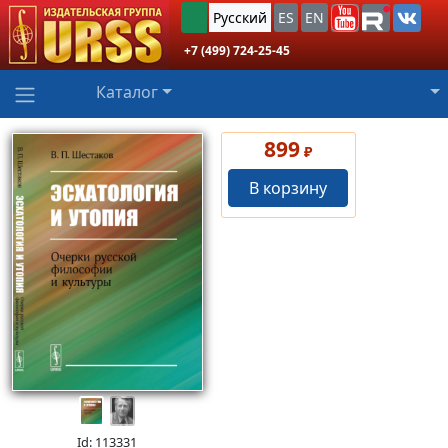
Русский
ES
EN
+7 (499) 724-25-45
Каталог
899
₽
В корзину
Id: 113331