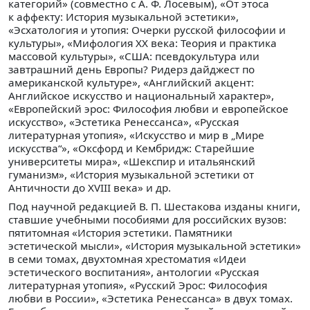
категорий» (совместно с А. Ф. Лосевым), «От этоса
к аффекту: История музыкальной эстетики»,
«Эсхатология и утопия: Очерки русской философии и
культуры», «Мифология ХХ века: Теория и практика
массовой культуры», «США: псевдокультура или
завтрашний день Европы? Ридерз дайджест по
американской культуре», «Английский акцент:
Английское искусство и национальный характер»,
«Европейский эрос: Философия любви и европейское
искусство», «Эстетика Ренессанса», «Русская
литературная утопия», «Искусство и мир в „Мире
искусства“», «Оксфорд и Кембридж: Старейшие
университеты мира», «Шекспир и итальянский
гуманизм», «История музыкальной эстетики от
Античности до XVIII века» и др.
Под научной редакцией В. П. Шестакова изданы книги,
ставшие учебными пособиями для российских вузов:
пятитомная «История эстетики. Памятники
эстетической мысли», «История музыкальной эстетики»
в семи томах, двухтомная хрестоматия «Идеи
эстетического воспитания», антологии «Русская
литературная утопия», «Русский Эрос: Философия
любви в России», «Эстетика Ренессанса» в двух томах.