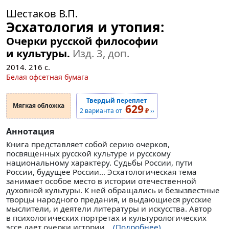
Шестаков В.П.
Эсхатология и утопия:
Очерки русской философии
и культуры.
Изд. 3, доп.
2014.
216
с.
Белая офсетная бумага
Твердый переплет
Мягкая обложка
629
2 варианта от
₽
››
Аннотация
Книга представляет собой серию очерков,
посвященных русской культуре и русскому
национальному характеру. Судьбы России, пути
России, будущее России… Эсхатологическая тема
занимает особое место в истории отечественной
духовной культуры. К ней обращались и безызвестные
творцы народного предания, и выдающиеся русские
мыслители, и деятели литературы и искусства. Автор
в психологических портретах и культурологических
эссе дает очерки истории...
(Подробнее)