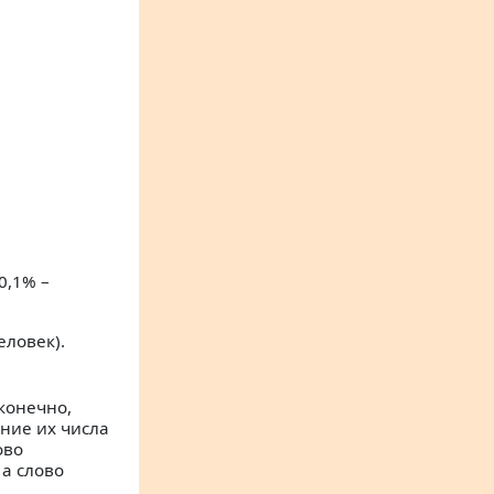
0,1% –
еловек).
конечно,
ение их числа
ово
а слово