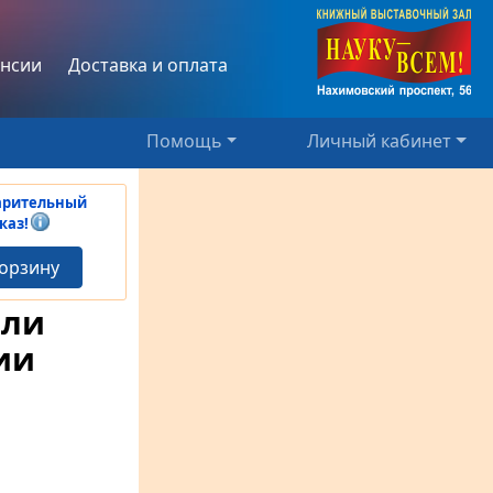
нсии
Доставка и оплата
Помощь
Личный кабинет
арительный
каз!
корзину
али
ии