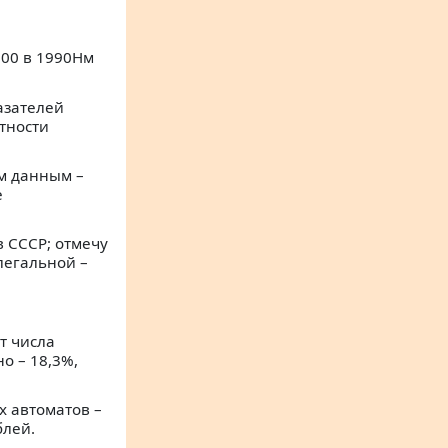
600 в 1990Нм
азателей
ртности
ым данным –
е
в СССР; отмечу
легальной –
т числа
о – 18,3%,
х автоматов –
блей.