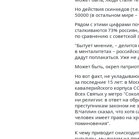
Но действия скинхедов (т.е
50000 (в остальном мире – 
Рядом с этими цифрами по
сталкиваются 73% россиян,
по сравнению с советской 
"Бытует мнение, – делится
в менталитетах – российск
дадут поплакаться. Уже не д
Может быть, окреп патрио
Но вот факт, не укладываю
за последние 15 лет: в Мо
кавалерийского корпуса С
Всех Святых у метро "Соко
ни религии: в ответ на об
преступникам законом не 
В.Чаплин сказал, что хотя 
человек имеет право на хри
поминовения".
К чему приводит снисходи
культуры, мы видим на пр