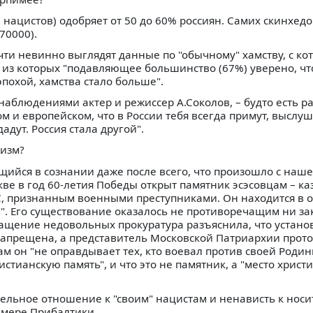
. нацистов) одобряет от 50 до 60% россиян. Самих скинхедо
70000).
чти невинно выглядят данные по "обычному" хамству, с ко
 из которых "подавляющее большинство (67%) уверено, чт
эпохой, хамства стало больше".
 наблюдениями актер и режиссер А.Соколов, – будто есть р
ом и европейском, что в России тебя всегда примут, выслуш
адут. Россия стала другой".
тизм?
щийся в сознании даже после всего, что произошло с наш
скве в год 60-летия Победы открыт памятник эсэсовцам – к
С, признанным военными преступниками. Он находится в 
л". Его существование оказалось не противоречащим ни за
ращение недовольных прокуратура разъяснила, что устано
запрещена, а представитель Московской Патриархии прот
сам он "не оправдывает тех, кто воевал против своей Роди
стианскую память", и что это не памятник, а "место христ
тельное отношение к "своим" нацистам и ненависть к нос
имере Прибалтики.