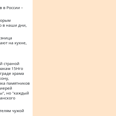
в в России –
торым
о в наши дни,
азница
ают на кухне,
ей страной
азакам 15Нго
ограде храма
кону,
вка памятников
оиерей
ны", но "каждый
ианского
ителям чужой