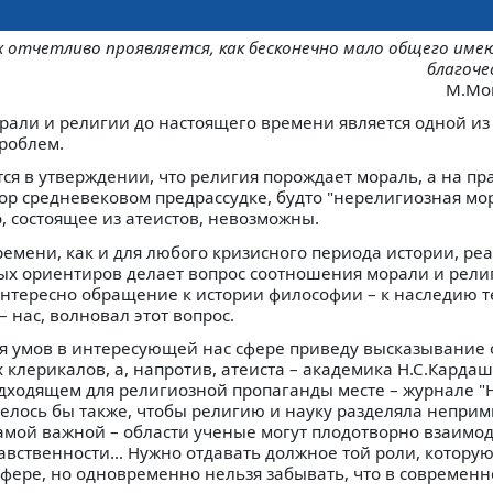
их отчетливо проявляется, как бесконечно мало общего им
благоче
М.Мо
али и религии до настоящего времени является одной из
роблем.
ся в утверждении, что религия порождает мораль, а на пр
ор средневековом предрассудке, будто "нерелигиозная мор
, состоящее из атеистов, невозможны.
ремени, как и для любого кризисного периода истории, р
ых ориентиров делает вопрос соотношения морали и рели
интересно обращение к истории философии – к наследию т
– нас, волновал этот вопрос.
я умов в интересующей нас сфере приведу высказывание
 клерикалов, а, напротив, атеиста – академика Н.С.Кардаш
дходящем для религиозной пропаганды месте – журнале 
телось бы также, чтобы религию и науку разделяла непри
самой важной – области ученые могут плодотворно взаимо
равственности... Нужно отдавать должное той роли, котору
сфере, но одновременно нельзя забывать, что в современн