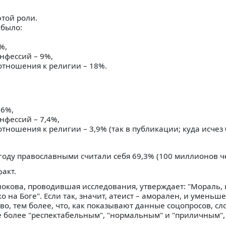
той роли.
 было:
%,
нфессий – 9%,
тношения к религии – 18%.
,6%,
фессий – 7,4%,
ношения к религии – 3,9% (так в публикации; куда исчез 
году православными считали себя 69,3% (100 миллионов ч
факт.
окова, проводившая исследования, утверждает: "Мораль, 
 на Боге". Если так, значит, атеист – аморален, и уменьш
о, тем более, что, как показывают данные соцопросов, сл
е более "респектабельным", "нормальным" и "приличным", 