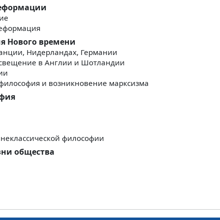
Реформации
ие
Реформация
я Нового времени
анции, Нидерландах, Германии
свещение в Англии и Шотландии
ии
 философия и возникновение марксизма
офия
 неклассической философии
зни общества