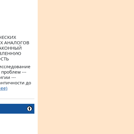
ЧЕСКИХ
ИХ АНАЛОГОВ
ЗАКОННЫЙ
ОВЛЕННУЮ
ОСТЬ
 исследование
проблем ---
гии ---
античности до
ее)