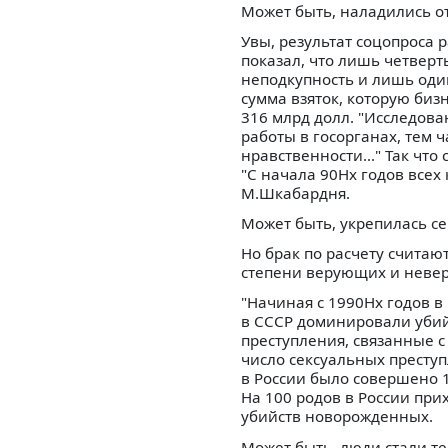
Может быть, наладились о
Увы, результат соцопроса
показал, что лишь четвер
неподкупность и лишь оди
сумма взяток, которую биз
316 млрд долл. "Исследов
работы в госорганах, тем
нравственности..." Так чт
"С начала 90Нх годов все
М.Шкабардня.
Может быть, укрепилась с
Но брак по расчету счита
степени верующих и неве
"Начиная с 1990Нх годов в
в СССР доминировали убийс
преступления, связанные с
число сексуальных престу
в России было совершено 
На 100 родов в России при
убийств новорожденных.
Может быть, люди стали т