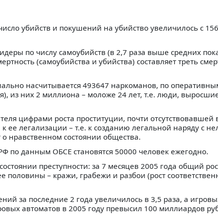
число убийств и покушений на убийство увеличилось с 15
деры по числу самоубийств (в 2,7 раза выше средних пок
мертность (самоубийства и убийства) составляет треть сме
циально насчитывается 493647 наркоманов, по оперативн
), из них 2 миллиона – моложе 24 лет, т.е. люди, выросши
теля цифрами роста проституции, почти отсутствовавшей 
 ее легализации – т.е. к созданию легальной наряду с не
 о нравственном состоянии общества.
РФ по данным ОБСЕ становятся 50000 человек ежегодно.
состоянии преступности: за 7 месяцев 2005 года общий рос
ее половины – кражи, грабежи и разбои (рост соответственн
ний за последние 2 года увеличилось в 3,5 раза, а игровы
игровых автоматов в 2005 году превысил 100 миллиардов ру