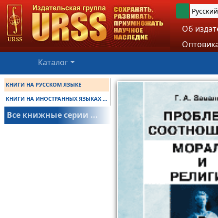
Русский
Об издат
Оптовика
Каталог
КНИГИ НА РУССКОМ ЯЗЫКЕ
КНИГИ НА ИНОСТРАННЫХ ЯЗЫКАХ ...
Все книжные серии ...