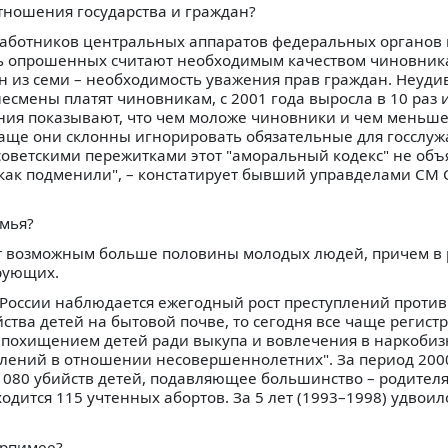
тношения государства и граждан?
 работников центральных аппаратов федеральных органов 
ть опрошенных считают необходимым качеством чиновник
н из семи – необходимость уважения прав граждан. Неуди
несмены платят чиновникам, с 2001 года выросла в 10 раз 
ания показывают, что чем моложе чиновники и чем меньше
 чаще они склонны игнорировать обязательные для госслу
о советскими пережитками этот "аморальный кодекс" не объ
х как подменили", – констатирует бывший управделами СМ
емья?
ют возможным больше половины молодых людей, причем в
рующих.
 России наблюдается ежегодный рост преступлений против 
тва детей на бытовой почве, то сегодня все чаще регист
 похищением детей ради выкупа и вовлечения в наркобизн
плений в отношении несовершеннолетних". За период 200
1080 убийств детей, подавляющее большинство – родител
ходится 115 учтенных абортов. За 5 лет (1993–1998) удвоил
ерпимее?