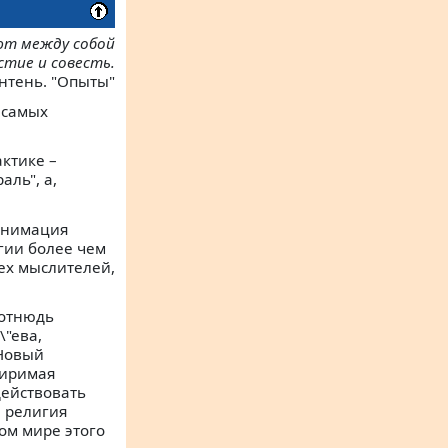
еют между собой
стие и совесть.
нтень. "Опыты"
 самых
актике –
аль", а,
еанимация
гии более чем
ех мыслителей,
 отнюдь
\"ева,
"Новый
миримая
действовать
ю религия
ом мире этого