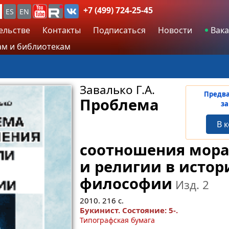
+7 (499) 724-25-45
ES
EN
ельстве
Контакты
Подписаться
Новости
Вака
м и библиотекам
Завалько Г.А.
Предв
Проблема
за
В 
соотношения мор
и религии в истор
философии
Изд. 2
2010.
216
с.
Букинист.
Состояние: 5-
.
Типографская бумага