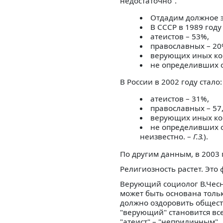
недостаточно".
Отдадим должное э
В СССР в 1989 году
атеистов – 53%,
православных – 20
верующих иных ко
не определивших о
В России в 2002 году стало:
атеистов – 31%,
православных – 57
верующих иных кон
не определивших от
неизвестно. –
Г.З.
).
По другим данным, в 2003 
Религиозность растет. Это 
Верующий социолог В.Чесн
может быть основана только
должно оздоровить обществ
"верующий" становится вс
"атеист" – "неприличным".