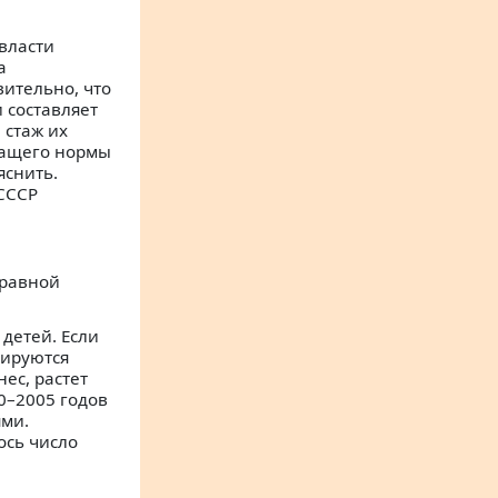
власти
а
вительно, что
и составляет
 стаж их
жащего нормы
яснить.
 СССР
 равной
детей. Если
рируются
ес, растет
0–2005 годов
ями.
ось число