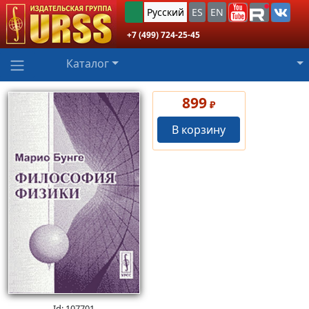
Русский
ES
EN
+7 (499) 724-25-45
Каталог
899
₽
В корзину
Id: 107701