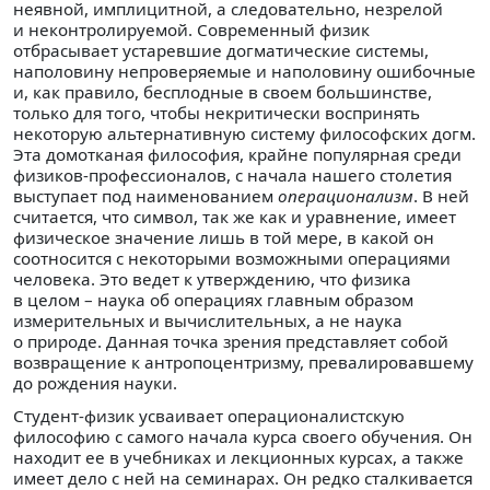
неявной, имплицитной, а следовательно, незрелой
и неконтролируемой. Современный физик
отбрасывает устаревшие догматические системы,
наполовину непроверяемые и наполовину ошибочные
и, как правило, бесплодные в своем большинстве,
только для того, чтобы некритически воспринять
некоторую альтернативную систему философских догм.
Эта домотканая философия, крайне популярная среди
физиков-профессионалов, с начала нашего столетия
выступает под наименованием
операционализм
. В ней
считается, что символ, так же как и уравнение, имеет
физическое значение лишь в той мере, в какой он
соотносится с некоторыми возможными операциями
человека. Это ведет к утверждению, что физика
в целом – наука об операциях главным образом
измерительных и вычислительных, а не наука
о природе. Данная точка зрения представляет собой
возвращение к антропоцентризму, превалировавшему
до рождения науки.
Студент-физик усваивает операционалистскую
философию с самого начала курса своего обучения. Он
находит ее в учебниках и лекционных курсах, а также
имеет дело с ней на семинарах. Он редко сталкивается