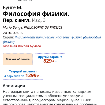
Бунге М.
Философия физики.
Пер. с англ.
Изд. 3
Mario Bunge. PHILOSOPHY OF PHYSICS
2010.
320
с.
Серия:
Физико-математическое наследие: физика (философия
физики)
Газетная пухлая бумага
Другой вариант
Мягкая обложка
829
₽
››
Твердый переплет
1299
4 варианта от
₽
››
Аннотация
Настоящая книга написана известным канадским
ученым, специалистом в области философии
естествознания, профессором Марио Бунге. В ней
широко освещаются многие современные проблемы