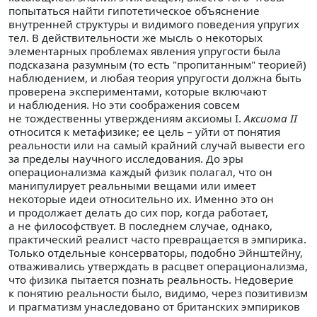
попытаться найти гипотетическое объяснение
внутренней структуры и видимого поведения упругих
тел. В действительности же мысль о некоторых
элементарных проблемах явления упругости была
подсказана разумным (то есть "пропитанным" теорией)
наблюдением, и любая теория упругости должна быть
проверена экспериментами, которые включают
и наблюдения. Но эти соображения совсем
не тождественны утверждениям аксиомы I.
Аксиома II
относится к метафизике; ее цель – уйти от понятия
реальности или на самый крайний случай вывести его
за пределы научного исследования. До эры
операционализма каждый физик полагал, что он
манипулирует реальными вещами или имеет
некоторые идеи относительно их. Именно это он
и продолжает делать до сих пор, когда работает,
а не философствует. В последнем случае, однако,
практический реалист часто превращается в эмпирика.
Только отдельные консерваторы, подобно Эйнштейну,
отваживались утверждать в расцвет операционализма,
что физика пытается познать реальность. Недоверие
к понятию реальности было, видимо, через позитивизм
и прагматизм унаследовано от британских эмпириков