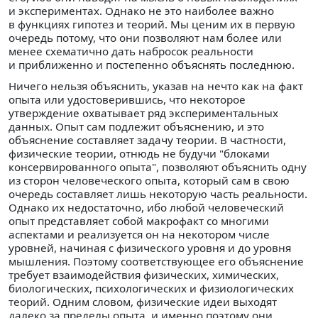
и экспериментах. Однако не это наиболее важно
в функциях гипотез и теорий. Мы ценим их в первую
очередь потому, что они позволяют нам более или
менее схематично дать набросок реальности
и приближенно и постепенно объяснять последнюю.
Ничего нельзя объяснить, указав на нечто как на факт
опыта или удостоверившись, что некоторое
утверждение охватывает ряд экспериментальных
данных. Опыт сам подлежит объяснению, и это
объяснение составляет задачу теории. В частности,
физические теории, отнюдь не будучи "блоками
консервированного опыта", позволяют объяснить одну
из сторон человеческого опыта, который сам в свою
очередь составляет лишь некоторую часть реальности.
Однако их недостаточно, ибо любой человеческий
опыт представляет собой макрофакт со многими
аспектами и реализуется он на некотором числе
уровней, начиная с физического уровня и до уровня
мышления. Поэтому соответствующее его объяснение
требует взаимодействия физических, химических,
биологических, психологических и физиологических
теорий. Одним словом, физические идеи выходят
далеко за пределы опыта, и именно поэтому они