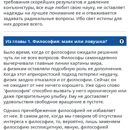
требования скорейших результатов и давление
конъюнктуры, все еще любит свою науку, не оставляет
надежды на лучшее понимание ее и отваживается
задавать радикальные вопросы. Ибо свет истины для
них дороже всего.
Из главы 1. Философия: маяк или ловушка?
Было время, когда от философии ожидали решения
чуть ли не всех вопросов. Философы самонадеянно
вычерчивали главные линии картины мира,
а физикам оставляли подсобную роль ее дополнения.
Когда этот априористский подход потерпел неудачу,
физик заодно отказался и от философии. Сейчас он
не ожидает от нее ничего хорошего. Уже одно слово
"философия" способно вызвать у него ироническую или
даже презрительную улыбку. Ему не доставляет
удовольствия свободное вращение в пустоте.
Однако пренебрежение философией не избавляет
от нее. В самом деле, когда мы говорим об отсутствии
интереса к философии, то, вероятно, лишь заменяем
философию эксплицитную, явную, философией