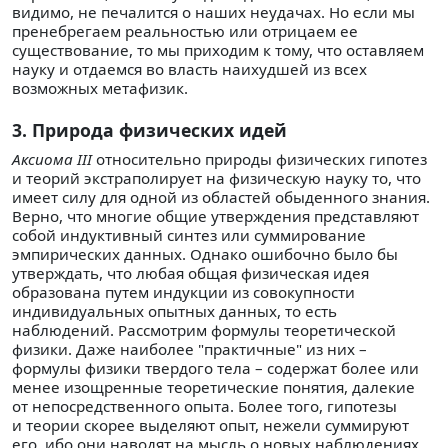
видимо, не печалится о наших неудачах. Но если мы
пренебрегаем реальностью или отрицаем ее
существование, то мы приходим к тому, что оставляем
науку и отдаемся во власть наихудшей из всех
возможных метафизик.
3. Природа физических идей
Аксиома III
относительно природы физических гипотез
и теорий экстраполирует на физическую науку то, что
имеет силу для одной из областей обыденного знания.
Верно, что многие общие утверждения представляют
собой индуктивный синтез или суммирование
эмпирических данных. Однако ошибочно было бы
утверждать, что любая общая физическая идея
образована путем индукции из совокупности
индивидуальных опытных данных, то есть
наблюдений. Рассмотрим формулы теоретической
физики. Даже наиболее "практичные" из них –
формулы физики твердого тела – содержат более или
менее изощренные теоретические понятия, далекие
от непосредственного опыта. Более того, гипотезы
и теории скорее выделяют опыт, нежели суммируют
его, ибо они наводят на мысль о новых наблюдениях