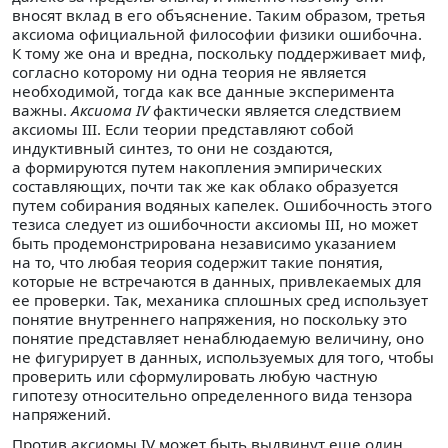
вносят вклад в его объяснение. Таким образом, третья
аксиома официальной философии физики ошибочна.
К тому же она и вредна, поскольку поддерживает миф,
согласно которому ни одна теория не является
необходимой, тогда как все данные эксперимента
важны.
Аксиома IV
фактически является следствием
аксиомы III. Если теории представляют собой
индуктивный синтез, то они не создаются,
а формируются путем накопления эмпирических
составляющих, почти так же как облако образуется
путем собирания водяных капелек. Ошибочность этого
тезиса следует из ошибочности аксиомы III, но может
быть продемонстрирована независимо указанием
на то, что любая теория содержит такие понятия,
которые не встречаются в данных, привлекаемых для
ее проверки. Так, механика сплошных сред использует
понятие внутреннего напряжения, но поскольку это
понятие представляет ненаблюдаемую величину, оно
не фигурирует в данных, используемых для того, чтобы
проверить или сформулировать любую частную
гипотезу относительно определенного вида тензора
напряжений.
Против аксиомы IV может быть выдвинут еще один,