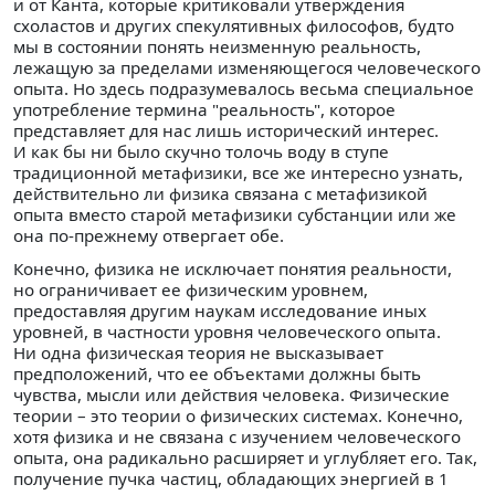
и от Канта, которые критиковали утверждения
схоластов и других спекулятивных философов, будто
мы в состоянии понять неизменную реальность,
лежащую за пределами изменяющегося человеческого
опыта. Но здесь подразумевалось весьма специальное
употребление термина "реальность", которое
представляет для нас лишь исторический интерес.
И как бы ни было скучно толочь воду в ступе
традиционной метафизики, все же интересно узнать,
действительно ли физика связана с метафизикой
опыта вместо старой метафизики субстанции или же
она по-прежнему отвергает обе.
Конечно, физика не исключает понятия реальности,
но ограничивает ее физическим уровнем,
предоставляя другим наукам исследование иных
уровней, в частности уровня человеческого опыта.
Ни одна физическая теория не высказывает
предположений, что ее объектами должны быть
чувства, мысли или действия человека. Физические
теории – это теории о физических системах. Конечно,
хотя физика и не связана с изучением человеческого
опыта, она радикально расширяет и углубляет его. Так,
получение пучка частиц, обладающих энергией в 1