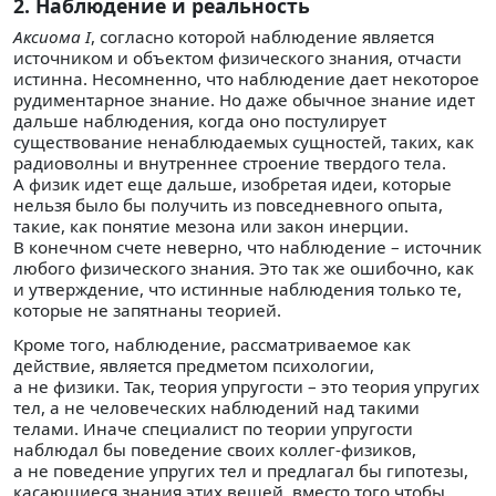
2. Наблюдение и реальность
Аксиома I
, согласно которой наблюдение является
источником и объектом физического знания, отчасти
истинна. Несомненно, что наблюдение дает некоторое
рудиментарное знание. Но даже обычное знание идет
дальше наблюдения, когда оно постулирует
существование ненаблюдаемых сущностей, таких, как
радиоволны и внутреннее строение твердого тела.
А физик идет еще дальше, изобретая идеи, которые
нельзя было бы получить из повседневного опыта,
такие, как понятие мезона или закон инерции.
В конечном счете неверно, что наблюдение – источник
любого физического знания. Это так же ошибочно, как
и утверждение, что истинные наблюдения только те,
которые не запятнаны теорией.
Кроме того, наблюдение, рассматриваемое как
действие, является предметом психологии,
а не физики. Так, теория упругости – это теория упругих
тел, а не человеческих наблюдений над такими
телами. Иначе специалист по теории упругости
наблюдал бы поведение своих коллег-физиков,
а не поведение упругих тел и предлагал бы гипотезы,
касающиеся знания этих вещей, вместо того чтобы