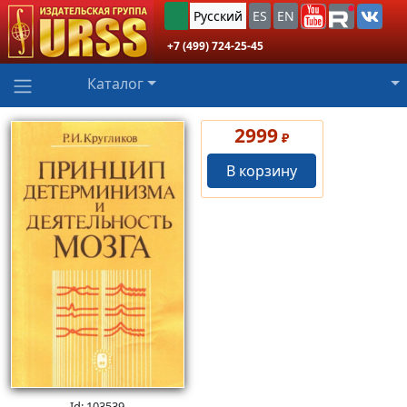
Русский
ES
EN
+7 (499) 724-25-45
Каталог
2999
₽
В корзину
Id: 103539